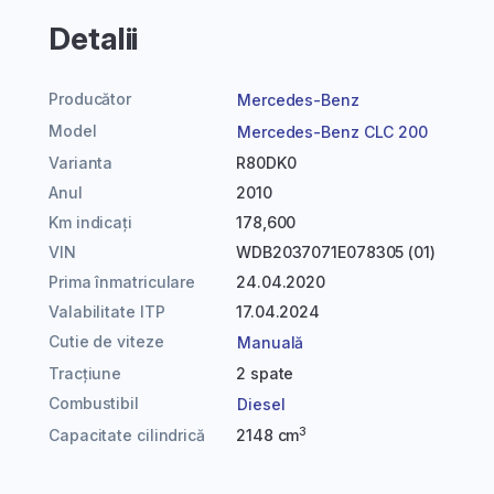
Detalii
Producător
Mercedes-Benz
Model
Mercedes-Benz CLC 200
Varianta
R80DK0
Anul
2010
Km indicați
178,600
VIN
WDB2037071E078305 (01)
Prima înmatriculare
24.04.2020
Valabilitate ITP
17.04.2024
Cutie de viteze
Manuală
Tracțiune
2 spate
Combustibil
Diesel
3
Capacitate cilindrică
2148 cm