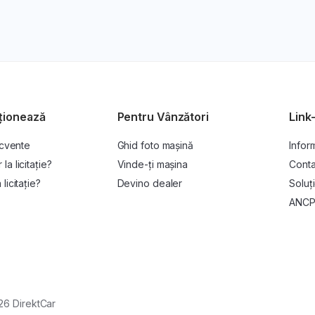
ționează
Pentru Vânzători
Link-
ecvente
Ghid foto mașină
Inform
a licitație?
Vinde-ți mașina
Conta
licitație?
Devino dealer
Soluți
ANC
26 DirektCar