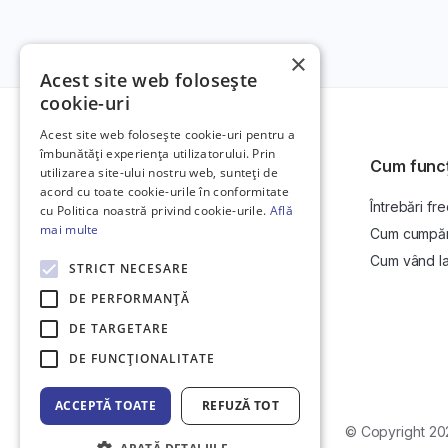
×
Acest site web folosește
cookie-uri
Acest site web folosește cookie-uri pentru a
îmbunătăți experiența utilizatorului. Prin
Cum func
utilizarea site-ului nostru web, sunteți de
acord cu toate cookie-urile în conformitate
Întrebări fr
Platformă de anunțuri auto și licitații
cu Politica noastră privind cookie-urile.
Află
auto online.
mai multe
Cum cumpăr l
Cum vând la 
STRICT NECESARE
DE PERFORMANȚĂ
DE TARGETARE
DE FUNCŢIONALITATE
ACCEPTĂ TOATE
REFUZĂ TOT
Web Development by
Initial Commit
© Copyright 20