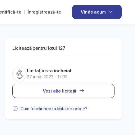
entifică-te
Înregistrează-te
Vinde acum
Licitează pentru lotul 127
Licitația s-a încheiat!
27 iunie 2023 - 17:02
Vezi alte licitații
Cum functioneaza licitatiile online?