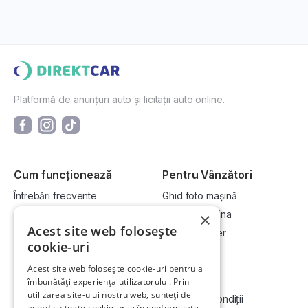
Platformă de anunțuri auto și licitații auto online.
Cum funcționează
Pentru Vânzători
Întrebări frecvente
Ghid foto mașină
Cum cumpăr la licitație?
Vinde-ți mașina
×
Acest site web folosește
Cum vând la licitație?
Devino dealer
cookie-uri
Acest site web folosește cookie-uri pentru a
Link-uri utile
Compania
îmbunătăți experiența utilizatorului. Prin
utilizarea site-ului nostru web, sunteți de
Informații utile vizionare
Termeni și condiții
acord cu toate cookie-urile în conformitate