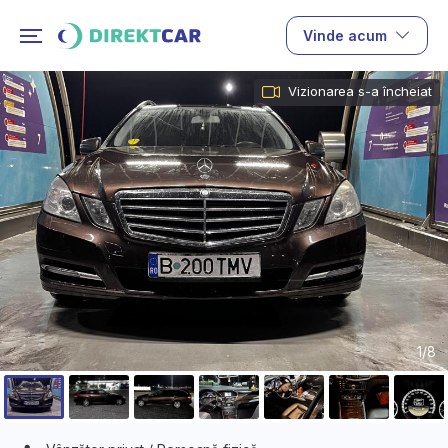
Vinde acum
Vizionarea s-a încheiat
1/8