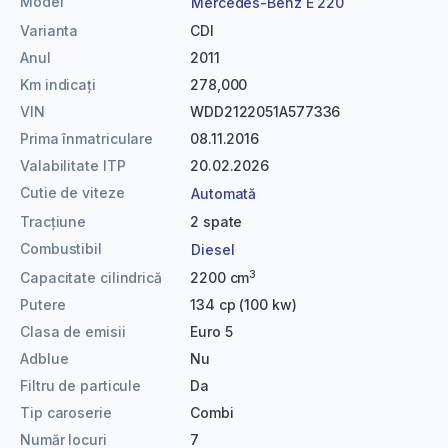
Model
Mercedes-Benz E 220
Varianta
CDI
Anul
2011
Km indicați
278,000
VIN
WDD2122051A577336
Prima înmatriculare
08.11.2016
Valabilitate ITP
20.02.2026
Cutie de viteze
Automată
Tracțiune
2 spate
Combustibil
Diesel
3
Capacitate cilindrică
2200 cm
Putere
134 cp (100 kw)
Clasa de emisii
Euro 5
Adblue
Nu
Filtru de particule
Da
Tip caroserie
Combi
Număr locuri
7