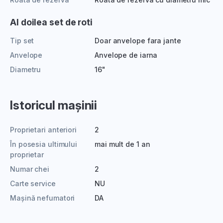
Al doilea set de roti
Tip set
Doar anvelope fara jante
Anvelope
Anvelope de iarna
Diametru
16"
Istoricul mașinii
Proprietari anteriori
2
În posesia ultimului
mai mult de 1 an
proprietar
Numar chei
2
Carte service
NU
Mașină nefumatori
DA