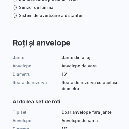
Senzor de lumina
Sistem de avertizare a distantei
Roți și anvelope
Jante
Jante din aliaj
Anvelope
Anvelope de vara
Diametru
16"
Roata de rezerva
Roata de rezerva cu acelasi
diametru
Al doilea set de roti
Tip set
Doar anvelope fara jante
Anvelope
Anvelope de iarna
Diametru
16"