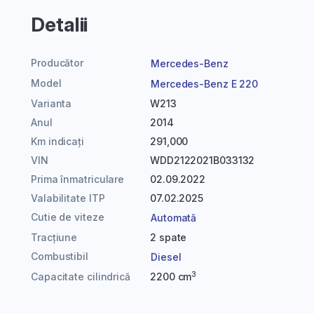
Detalii
Producător
Mercedes-Benz
Model
Mercedes-Benz E 220
Varianta
W213
Anul
2014
Km indicați
291,000
VIN
WDD2122021B033132
Prima înmatriculare
02.09.2022
Valabilitate ITP
07.02.2025
Cutie de viteze
Automată
Tracțiune
2 spate
Combustibil
Diesel
3
Capacitate cilindrică
2200 cm