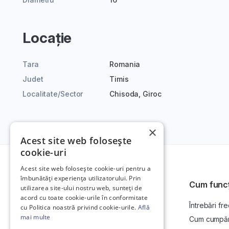
Locație
Tara
Romania
Judet
Timis
Localitate/Sector
Chisoda, Giroc
×
Acest site web folosește
cookie-uri
Acest site web folosește cookie-uri pentru a
îmbunătăți experiența utilizatorului. Prin
Cum func
utilizarea site-ului nostru web, sunteți de
acord cu toate cookie-urile în conformitate
Întrebări fr
Platformă de anunțuri auto și licitații
cu Politica noastră privind cookie-urile.
Află
auto online.
mai multe
Cum cumpăr l