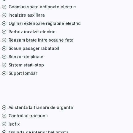
Geamuri spate actionate electric
Incalzire auxiliara
Oglinzi exterioare reglabile electric
Parbriz incalzit electric
Reazam brate intre scaune fata
Scaun pasager rabatabil
Senzor de ploaie
Sistem start-stop
Suport lombar
Asistenta la franare de urgenta
Control al tractiunii
Isofix
Oglinda de interior heliomata