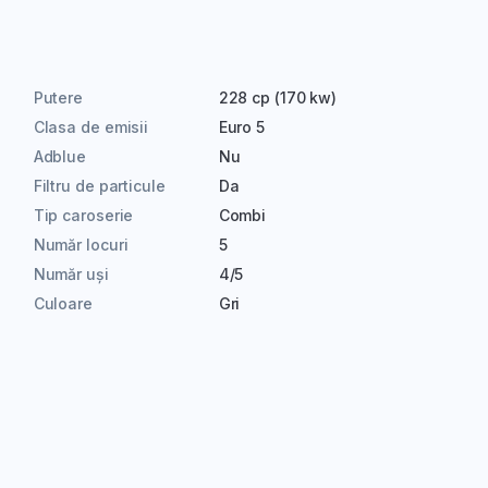
Putere
228 cp (170 kw)
Clasa de emisii
Euro 5
Adblue
Nu
Filtru de particule
Da
Tip caroserie
Combi
Număr locuri
5
Număr uși
4/5
Culoare
Gri