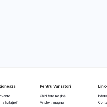
ționează
Pentru Vânzători
Link-
ecvente
Ghid foto mașină
Inform
a licitație?
Vinde-ți mașina
Conta