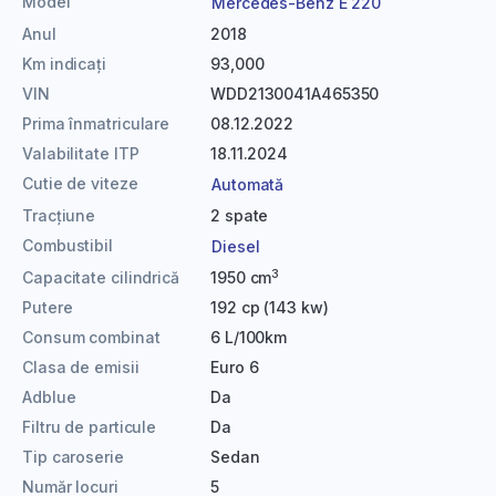
Model
Mercedes-Benz E 220
Anul
2018
Km indicați
93,000
VIN
WDD2130041A465350
Prima înmatriculare
08.12.2022
Valabilitate ITP
18.11.2024
Cutie de viteze
Automată
Tracțiune
2 spate
Combustibil
Diesel
3
Capacitate cilindrică
1950 cm
Putere
192 cp (143 kw)
Consum combinat
6 L/100km
Clasa de emisii
Euro 6
Adblue
Da
Filtru de particule
Da
Tip caroserie
Sedan
Număr locuri
5