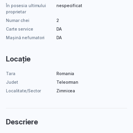
În posesia ultimului
nespecificat
proprietar
Numar chei
2
Carte service
DA
Mașină nefumatori
DA
Locație
Tara
Romania
Judet
Teleorman
Localitate/Sector
Zimnicea
Descriere