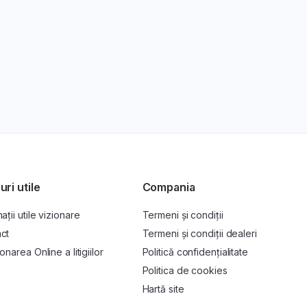
uri utile
Compania
ații utile vizionare
Termeni și condiții
ct
Termeni și condiții dealeri
onarea Online a litigiilor
Politică confidențialitate
P
Politica de cookies
Hartă site