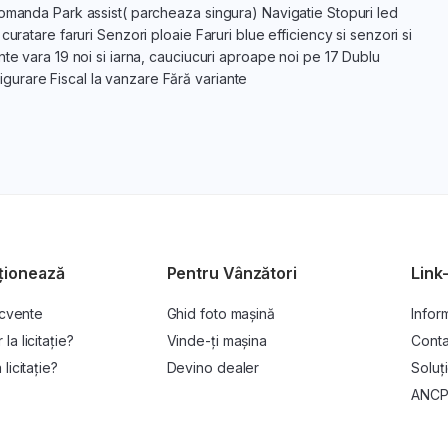
comanda Park assist( parcheaza singura) Navigatie Stopuri led
uratare faruri Senzori ploaie Faruri blue efficiency si senzori si
nte vara 19 noi si iarna, cauciucuri aproape noi pe 17 Dublu
asigurare Fiscal la vanzare Fără variante
ționează
Pentru Vânzători
Link-
ecvente
Ghid foto mașină
Inform
a licitație?
Vinde-ți mașina
Conta
licitație?
Devino dealer
Soluți
ANC