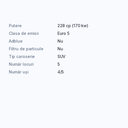
Putere
228 cp (170 kw)
Clasa de emisii
Euro 5
Adblue
Nu
Filtru de particule
Nu
Tip caroserie
SUV
Număr locuri
5
Număr uși
4/5