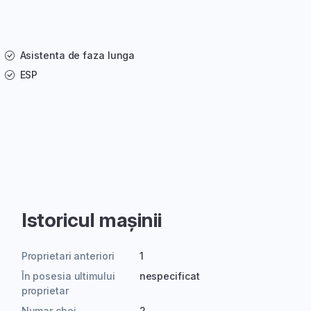
Asistenta de faza lunga
ESP
Istoricul mașinii
Proprietari anteriori
1
În posesia ultimului
nespecificat
proprietar
Numar chei
2