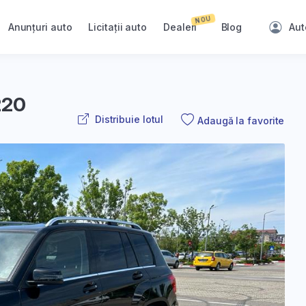
NOU
Anunțuri auto
Licitații auto
Dealeri
Blog
Aut
220
Distribuie lotul
Adaugă la favorite