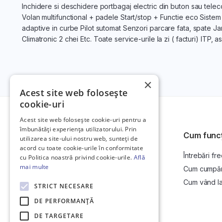
Inchidere si deschidere portbagaj electric din buton sau tele
Volan multifunctional + padele Start/stop + Functie eco Sistem c
adaptive in curbe Pilot sutomat Senzori parcare fata, spate Ja
Climatronic 2 chei Etc. Toate service-urile la zi ( facturi) ITP, 
×
Acest site web folosește
cookie-uri
Acest site web folosește cookie-uri pentru a
îmbunătăți experiența utilizatorului. Prin
Cum func
utilizarea site-ului nostru web, sunteți de
acord cu toate cookie-urile în conformitate
Întrebări fr
Platformă de anunțuri auto și licitații
cu Politica noastră privind cookie-urile.
Află
auto online.
mai multe
Cum cumpăr l
Cum vând la 
STRICT NECESARE
DE PERFORMANȚĂ
DE TARGETARE