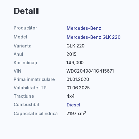
Detalii
Producător
Mercedes-Benz
Model
Mercedes-Benz GLK 220
Varianta
GLK 220
Anul
2015
Km indicați
149,000
VIN
WDC2049841G415671
Prima înmatriculare
01.01.2020
Valabilitate ITP
01.06.2025
Tracțiune
4x4
Combustibil
Diesel
3
Capacitate cilindrică
2197 cm