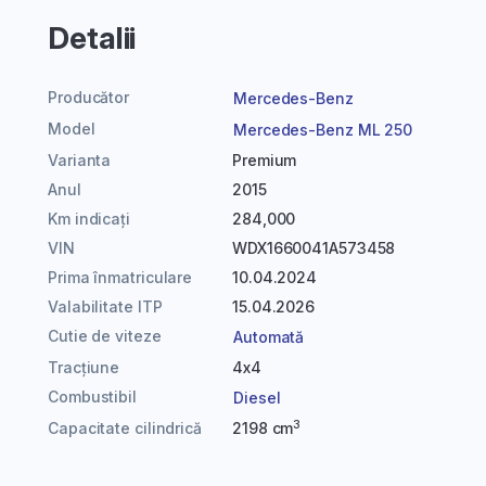
Detalii
Producător
Mercedes-Benz
Model
Mercedes-Benz ML 250
Varianta
Premium
Anul
2015
Km indicați
284,000
VIN
WDX1660041A573458
Prima înmatriculare
10.04.2024
Valabilitate ITP
15.04.2026
Cutie de viteze
Automată
Tracțiune
4x4
Combustibil
Diesel
3
Capacitate cilindrică
2198 cm