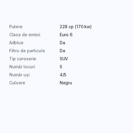
Putere
228 cp (170 kw)
Clasa de emisii
Euro 6
Adblue
Da
Filtru de particule
Da
Tip caroserie
SUV
Număr locuri
5
Număr uși
4/5
Culoare
Negru