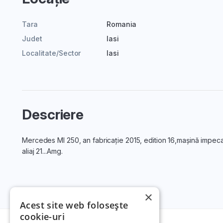
Tara
Romania
Judet
Iasi
Localitate/Sector
Iasi
Descriere
Mercedes Ml 250, an fabricație 2015, edition 16,mașină impecab
aliaj 21...Amg.
×
Acest site web folosește
cookie-uri