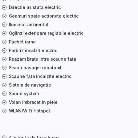
Directie asistata electric
Geamuri spate actionate electric
Iluminat ambiental
Oglinzi exterioare reglabile electric
Pachet iarna
Parbriz incalzit electric
Reazam brate intre scaune fata
Scaun pasager rabatabil
Scaune fata incalzite electric
Sistem de navigatie
Sound system
Volan imbracat in piele
WLAN/WiFi Hotspot
Asistenta de faza lunga