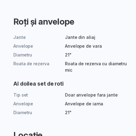
Roți și anvelope
Jante
Jante din aliaj
Anvelope
Anvelope de vara
Diametru
21"
Roata de rezerva
Roata de rezerva cu diametru
mic
Al doilea set de roti
Tip set
Doar anvelope fara jante
Anvelope
Anvelope de iarna
Diametru
21"
Locație