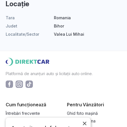
Locație
Tara
Romania
Judet
Bihor
Localitate/Sector
Valea Lui Mihai
Platformă de anunțuri auto și licitații auto online.
Cum funcționează
Pentru Vânzători
Întrebări frecvente
Ghid foto mașină
Cum cumpăr la licitație?
Vinde-ți mașina
×