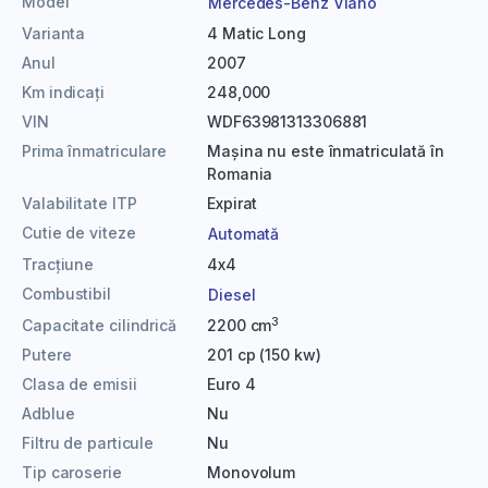
Model
Mercedes-Benz Viano
Varianta
4 Matic Long
Anul
2007
Km indicați
248,000
VIN
WDF63981313306881
Prima înmatriculare
Mașina nu este înmatriculată în
Romania
Valabilitate ITP
Expirat
Cutie de viteze
Automată
Tracțiune
4x4
Combustibil
Diesel
3
Capacitate cilindrică
2200 cm
Putere
201 cp (150 kw)
Clasa de emisii
Euro 4
Adblue
Nu
Filtru de particule
Nu
Tip caroserie
Monovolum