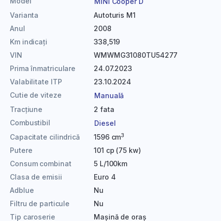
Model
MINI Cooper D
Varianta
Autoturis M1
Anul
2008
Km indicați
338,519
VIN
WMWMG31080TU54277
Prima înmatriculare
24.07.2023
Valabilitate ITP
23.10.2024
Cutie de viteze
Manuală
Tracțiune
2 fata
Combustibil
Diesel
3
Capacitate cilindrică
1596 cm
Putere
101 cp (75 kw)
Consum combinat
5 L/100km
Clasa de emisii
Euro 4
Adblue
Nu
Filtru de particule
Nu
Tip caroserie
Mașină de oraș