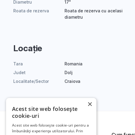
Diametru
17"
Roata de rezerva
Roata de rezerva cu acelasi
diametru
Locație
Tara
Romania
Judet
Dolj
Localitate/Sector
Craiova
×
Acest site web folosește
cookie-uri
Acest site web folosește cookie-uri pentru a
îmbunătăți experiența utilizatorului. Prin
Cum func