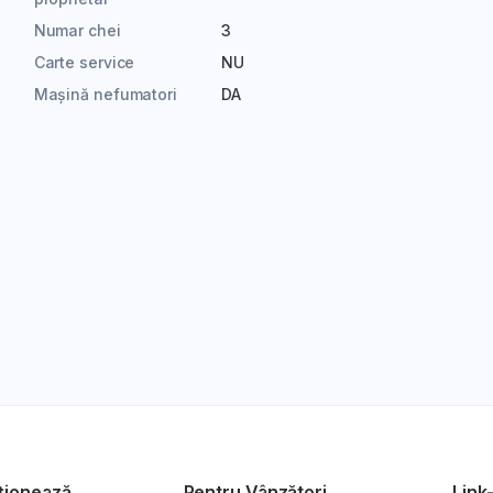
Numar chei
3
Carte service
NU
Mașină nefumatori
DA
ționează
Pentru Vânzători
Link-