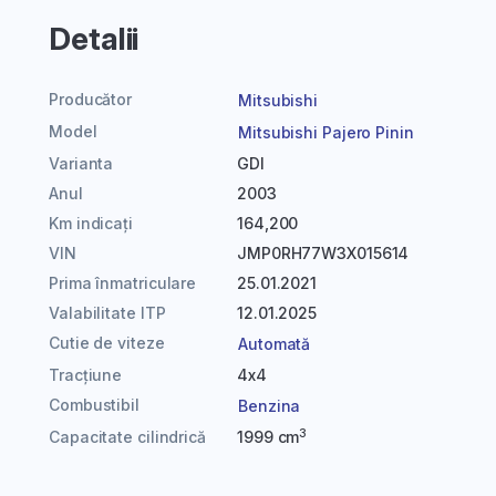
Detalii
Producător
Mitsubishi
Model
Mitsubishi Pajero Pinin
Varianta
GDI
Anul
2003
Km indicați
164,200
VIN
JMP0RH77W3X015614
Prima înmatriculare
25.01.2021
Valabilitate ITP
12.01.2025
Cutie de viteze
Automată
Tracțiune
4x4
Combustibil
Benzina
3
Capacitate cilindrică
1999 cm