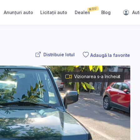
NOU
Anunțuri auto
Licitații auto
Dealeri
Blog
Aut
Distribuie lotul
Adaugă la favorite
Vizionarea s-a încheiat