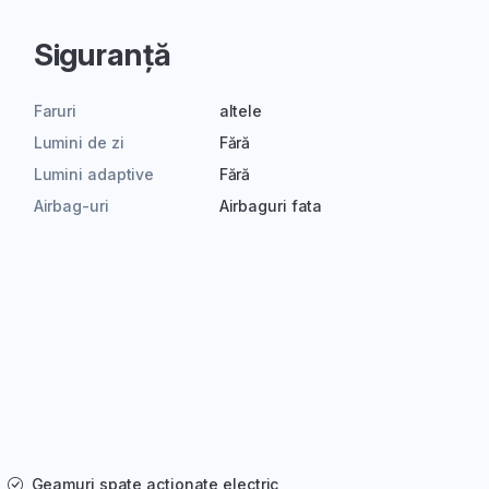
Siguranță
Faruri
altele
Lumini de zi
Fără
Lumini adaptive
Fără
Airbag-uri
Airbaguri fata
Geamuri spate actionate electric