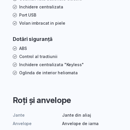
Inchidere centralizata
Port USB
Volan imbracat in piele
Dotări siguranță
ABS
Control al tractiunii
Inchidere centralizata "Keyless"
Oglinda de interior heliomata
Roți și anvelope
Jante
Jante din aliaj
Anvelope
Anvelope de iarna