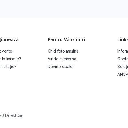
ționează
Pentru Vânzători
Link-
ecvente
Ghid foto mașină
Inform
a licitație?
Vinde-ți mașina
Conta
licitație?
Devino dealer
Soluți
ANC
26 DirektCar