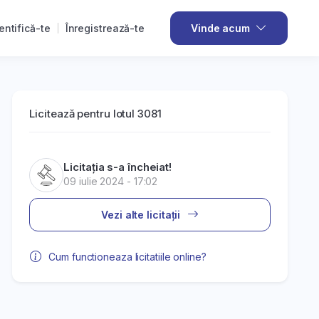
entifică-te
Înregistrează-te
Vinde acum
Licitează pentru lotul 3081
Licitația s-a încheiat!
09 iulie 2024 - 17:02
Vezi alte licitații
Cum functioneaza licitatiile online?