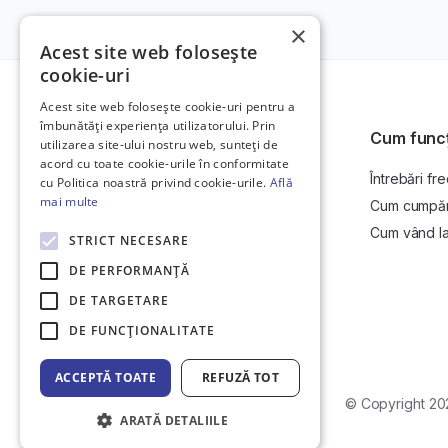
×
Acest site web folosește
cookie-uri
Acest site web folosește cookie-uri pentru a
îmbunătăți experiența utilizatorului. Prin
Cum func
utilizarea site-ului nostru web, sunteți de
acord cu toate cookie-urile în conformitate
Întrebări fr
Platformă de anunțuri auto și licitații
cu Politica noastră privind cookie-urile.
Află
auto online.
mai multe
Cum cumpăr l
Cum vând la 
STRICT NECESARE
DE PERFORMANȚĂ
DE TARGETARE
DE FUNCŢIONALITATE
ACCEPTĂ TOATE
REFUZĂ TOT
Web Development by
Initial Commit
© Copyright 20
ARATĂ DETALIILE