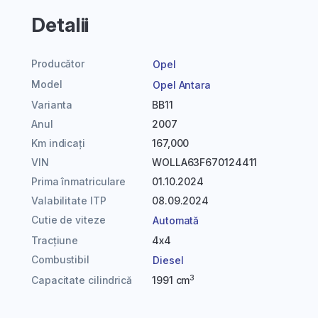
Detalii
Producător
Opel
Model
Opel Antara
Varianta
BB11
Anul
2007
Km indicați
167,000
VIN
WOLLA63F670124411
Prima înmatriculare
01.10.2024
Valabilitate ITP
08.09.2024
Cutie de viteze
Automată
Tracțiune
4x4
Combustibil
Diesel
3
Capacitate cilindrică
1991 cm