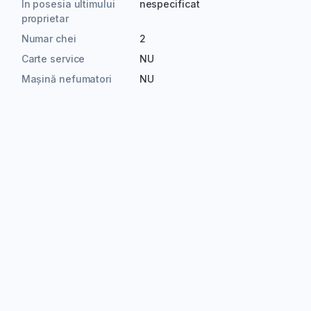
În posesia ultimului
nespecificat
proprietar
Numar chei
2
Carte service
NU
Mașină nefumatori
NU