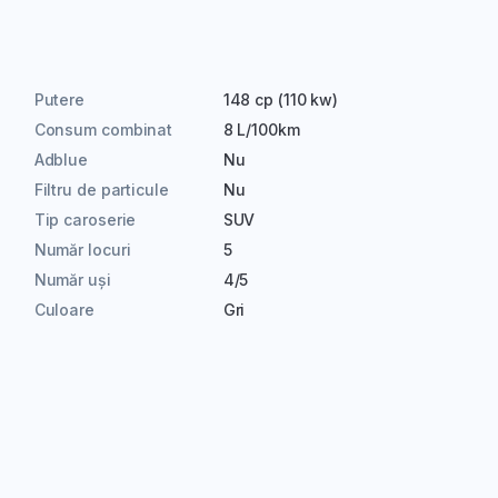
Putere
148 cp (110 kw)
Consum combinat
8 L/100km
Adblue
Nu
Filtru de particule
Nu
Tip caroserie
SUV
Număr locuri
5
Număr uși
4/5
Culoare
Gri