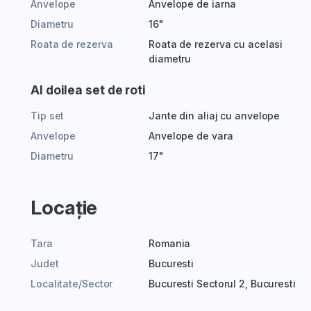
Anvelope
Anvelope de iarna
Diametru
16"
Roata de rezerva
Roata de rezerva cu acelasi
diametru
Al doilea set de roti
Tip set
Jante din aliaj cu anvelope
Anvelope
Anvelope de vara
Diametru
17"
Locație
Tara
Romania
Judet
Bucuresti
Localitate/Sector
Bucuresti Sectorul 2, Bucuresti