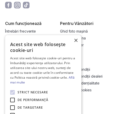
Cum funcționează
Pentru Vânzători
Întrebări frecvente
Ghid foto mașină
Cum cumpăr la licitație?
Vinde-ți mașina
×
Acest site web folosește
Cum vând la licitație?
Devino dealer
cookie-uri
Acest site web folosește cookie-uri pentru a
Link-uri utile
Compania
îmbunătăți experiența utilizatorului. Prin
utilizarea site-ului nostru web, sunteți de
Informații utile vizionare
Termeni și condiții
acord cu toate cookie-urile în conformitate
Contact
Termeni și condiții dealeri
cu Politica noastră privind cookie-urile.
Află
mai multe
Soluționarea Online a litigiilor
Politică confidențialitate
ANCP
Politica de cookies
STRICT NECESARE
Hartă site
DE PERFORMANȚĂ
DE TARGETARE