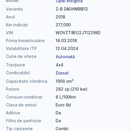
Model
Opel Insignia
Varianta
Z-B DAOHMBB12
Anul
2018
Km indicați
217,000
VIN
WOVZT8EG2J1122962
Prima înmatriculare
16.03.2018
Valabilitate ITP
12.04.2024
Cutie de viteze
Automată
Tracțiune
4x4
Combustibil
Diesel
3
Capacitate cilindrică
1956 cm
Putere
282 cp (210 kw)
Consum combinat
8 L/100km
Clasa de emisii
Euro 6d
Adblue
Da
Filtru de particule
Da
Tip caroserie
Combi