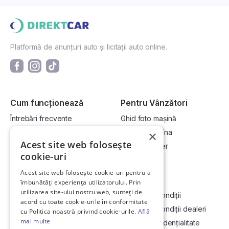
Platformă de anunțuri auto și licitații auto online.
Cum funcționează
Pentru Vânzători
Întrebări frecvente
Ghid foto mașină
Cum cumpăr la licitație?
Vinde-ți mașina
×
Acest site web folosește
Cum vând la licitație?
Devino dealer
cookie-uri
Acest site web folosește cookie-uri pentru a
Link-uri utile
Compania
îmbunătăți experiența utilizatorului. Prin
utilizarea site-ului nostru web, sunteți de
Informații utile vizionare
Termeni și condiții
acord cu toate cookie-urile în conformitate
Contact
Termeni și condiții dealeri
cu Politica noastră privind cookie-urile.
Află
mai multe
Soluționarea Online a litigiilor
Politică confidențialitate