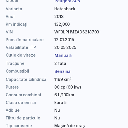
Model
Peugeot 308
Varianta
Hatchback
Anul
2013
Km indicați
132,000
VIN
WF3LPHMZADS218703
Prima înmatriculare
12.01.2015
Valabilitate ITP
20.05.2025
Cutie de viteze
Manuală
Tracțiune
2 fata
Combustibil
Benzina
3
Capacitate cilindrică
1199 cm
Putere
80 cp (60 kw)
Consum combinat
6 L/100km
Clasa de emisii
Euro 5
Adblue
Nu
Filtru de particule
Nu
Tip caroserie
Mașină de oraș