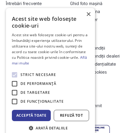
Întrebări frecvente
Ghid foto mașină
Cum cumpăr la licitație?
Vinde-ți mașina
×
Acest site web folosește
Cum vând la licitație?
Devino dealer
cookie-uri
Acest site web folosește cookie-uri pentru a
Link-uri utile
Compania
îmbunătăți experiența utilizatorului. Prin
utilizarea site-ului nostru web, sunteți de
Informații utile vizionare
Termeni și condiții
acord cu toate cookie-urile în conformitate
Contact
Termeni și condiții dealeri
cu Politica noastră privind cookie-urile.
Află
mai multe
Soluționarea Online a litigiilor
Politică confidențialitate
ANCP
Politica de cookies
STRICT NECESARE
Hartă site
DE PERFORMANȚĂ
DE TARGETARE
DE FUNCŢIONALITATE
Web Development by
Initial Commit
ACCEPTĂ TOATE
REFUZĂ TOT
© Copyright 2026 DirektCar
ARATĂ DETALIILE