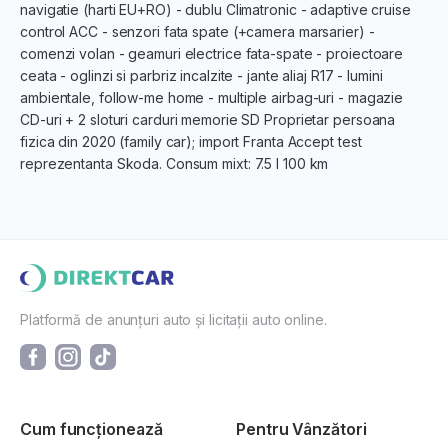
navigatie (harti EU+RO) - dublu Climatronic - adaptive cruise
control ACC - senzori fata spate (+camera marsarier) -
comenzi volan - geamuri electrice fata-spate - proiectoare
ceata - oglinzi si parbriz incalzite - jante aliaj R17 - lumini
ambientale, follow-me home - multiple airbag-uri - magazie
CD-uri + 2 sloturi carduri memorie SD Proprietar persoana
fizica din 2020 (family car); import Franta Accept test
reprezentanta Skoda. Consum mixt: 7.5 l 100 km
Platformă de anunțuri auto și licitații auto online.
Cum funcționează
Pentru Vânzători