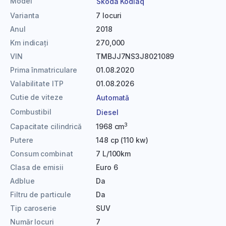
Model
Skoda Kodiaq
Varianta
7 locuri
Anul
2018
Km indicați
270,000
VIN
TMBJJ7NS3J8021089
Prima înmatriculare
01.08.2020
Valabilitate ITP
01.08.2026
Cutie de viteze
Automată
Combustibil
Diesel
3
Capacitate cilindrică
1968 cm
Putere
148 cp (110 kw)
Consum combinat
7 L/100km
Clasa de emisii
Euro 6
Adblue
Da
Filtru de particule
Da
Tip caroserie
SUV
Număr locuri
7