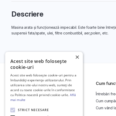
Descriere
Masina arata și funcționează impecabil. Este foarte bine întreți
suspensii fata/spate, ulei, filtre combustibil, aer,polen, etc.
×
Acest site web folosește
cookie-uri
Acest site web folosește cookie-uri pentru a
îmbunătăți experiența utilizatorului. Prin
Cum func
utilizarea site-ului nostru web, sunteți de
acord cu toate cookie-urile în conformitate
Întrebări fr
Platformă de anunțuri auto și licitații
cu Politica noastră privind cookie-urile.
Află
auto online.
mai multe
Cum cumpăr l
Cum vând la 
STRICT NECESARE