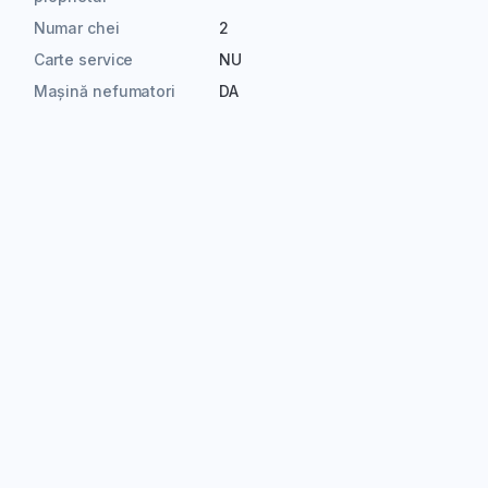
Numar chei
2
Carte service
NU
Mașină nefumatori
DA