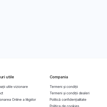
uri utile
Compania
ații utile vizionare
Termeni și condiții
ct
Termeni și condiții dealeri
onarea Online a litigiilor
Politică confidențialitate
P
Politica de cookies