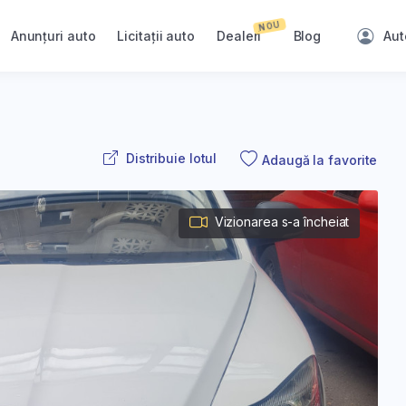
NOU
Anunțuri auto
Licitații auto
Dealeri
Blog
Aut
Distribuie lotul
Adaugă la favorite
Vizionarea s-a încheiat