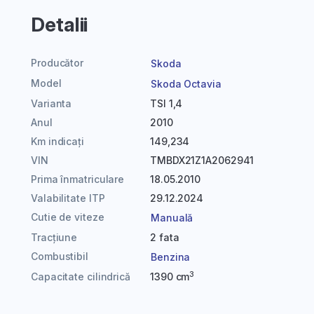
Detalii
Producător
Skoda
Model
Skoda Octavia
Varianta
TSI 1,4
Anul
2010
Km indicați
149,234
VIN
TMBDX21Z1A2062941
Prima înmatriculare
18.05.2010
Valabilitate ITP
29.12.2024
Cutie de viteze
Manuală
Tracțiune
2 fata
Combustibil
Benzina
3
Capacitate cilindrică
1390 cm