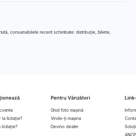
nută, consumabilele recent schimbate: distribuție, biliete,
ționează
Pentru Vânzători
Link-
ecvente
Ghid foto mașină
Inform
a licitație?
Vinde-ți mașina
Conta
licitație?
Devino dealer
Soluți
ANC