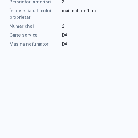
Proprietari anteriori
3
În posesia ultimului
mai mult de 1 an
proprietar
Numar chei
2
Carte service
DA
Mașină nefumatori
DA