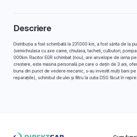
Descriere
Distribuția a fost schimbată la 231.000 km, a fost sărita de la pu
(semichiulasa cu axe came, chiulasa, tacheti, culbutori, pompa de
000km. Racitor EGR schimbat (nou), are anvelope de iarna pe j
crestere, este masina personală pe care o dețin de 3 ani, ofer 
buna din punct de vedere mecanic, s-au investit mulți bani pe p
reparațiile), schimbul de ulei și filtru la cutia DSG făcut în re