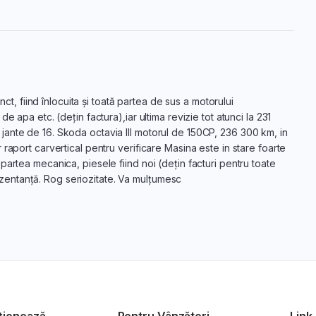
nct, fiind înlocuita și toată partea de sus a motorului
 apa etc. (dețin factura),iar ultima revizie tot atunci la 231
ante de 16. Skoda octavia III motorul de 150CP, 236 300 km, in
raport carvertical pentru verificare Masina este in stare foarte
artea mecanica, piesele fiind noi (dețin facturi pentru toate
prezentanță. Rog seriozitate. Va mulțumesc