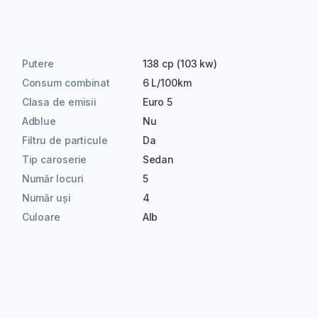
Putere
138 cp (103 kw)
Consum combinat
6 L/100km
Clasa de emisii
Euro 5
Adblue
Nu
Filtru de particule
Da
Tip caroserie
Sedan
Număr locuri
5
Număr uși
4
Culoare
Alb