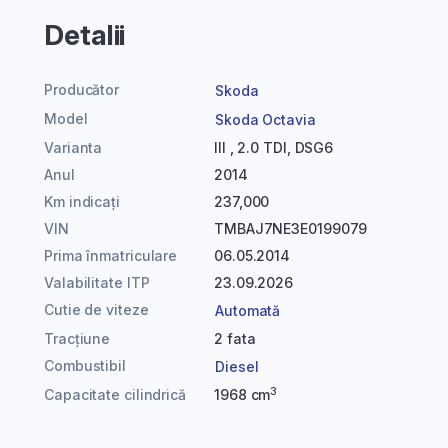
Detalii
Producător
Skoda
Model
Skoda Octavia
Varianta
III , 2.0 TDI, DSG6
Anul
2014
Km indicați
237,000
VIN
TMBAJ7NE3E0199079
Prima înmatriculare
06.05.2014
Valabilitate ITP
23.09.2026
Cutie de viteze
Automată
Tracțiune
2 fata
Combustibil
Diesel
3
Capacitate cilindrică
1968 cm