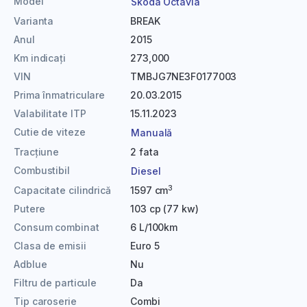
Model
Skoda Octavia
Varianta
BREAK
Anul
2015
Km indicați
273,000
VIN
TMBJG7NE3F0177003
Prima înmatriculare
20.03.2015
Valabilitate ITP
15.11.2023
Cutie de viteze
Manuală
Tracțiune
2 fata
Combustibil
Diesel
3
Capacitate cilindrică
1597 cm
Putere
103 cp (77 kw)
Consum combinat
6 L/100km
Clasa de emisii
Euro 5
Adblue
Nu
Filtru de particule
Da
Tip caroserie
Combi