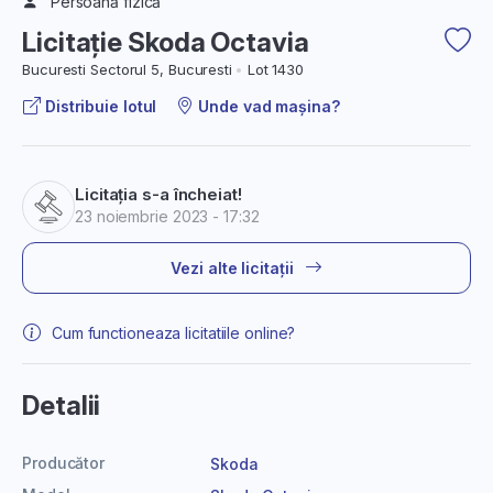
Persoană fizică
Licitație Skoda Octavia
Bucuresti Sectorul 5, Bucuresti
Lot 1430
Distribuie lotul
Unde vad mașina?
Licitația s-a încheiat!
23 noiembrie 2023 - 17:32
Vezi alte licitații
Cum functioneaza licitatiile online?
Detalii
Producător
Skoda