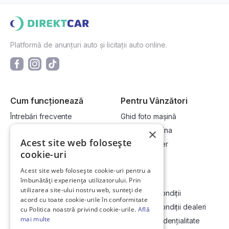
Platformă de anunțuri auto și licitații auto online.
Cum funcționează
Pentru Vânzători
Întrebări frecvente
Ghid foto mașină
Cum cumpăr la licitație?
Vinde-ți mașina
×
Acest site web folosește
Cum vând la licitație?
Devino dealer
cookie-uri
Acest site web folosește cookie-uri pentru a
Link-uri utile
Compania
îmbunătăți experiența utilizatorului. Prin
utilizarea site-ului nostru web, sunteți de
Informații utile vizionare
Termeni și condiții
acord cu toate cookie-urile în conformitate
Contact
Termeni și condiții dealeri
cu Politica noastră privind cookie-urile.
Află
mai multe
Soluționarea Online a litigiilor
Politică confidențialitate