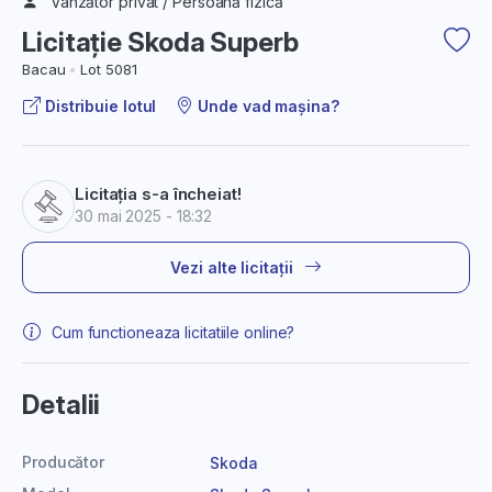
Vânzător privat / Persoană fizică
Licitație Skoda Superb
Bacau
Lot 5081
Distribuie lotul
Unde vad mașina?
Licitația s-a încheiat!
30 mai 2025 - 18:32
Vezi alte licitații
Cum functioneaza licitatiile online?
Detalii
Producător
Skoda