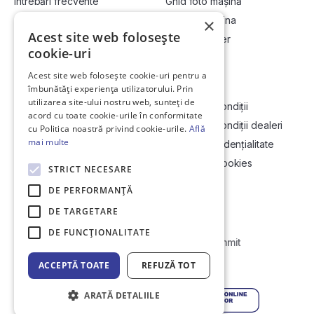
Întrebări frecvente
Ghid foto mașină
Cum cumpăr la licitație?
Vinde-ți mașina
×
Acest site web folosește
Cum vând la licitație?
Devino dealer
cookie-uri
Acest site web folosește cookie-uri pentru a
Link-uri utile
Compania
îmbunătăți experiența utilizatorului. Prin
utilizarea site-ului nostru web, sunteți de
Informații utile vizionare
Termeni și condiții
acord cu toate cookie-urile în conformitate
Contact
Termeni și condiții dealeri
cu Politica noastră privind cookie-urile.
Află
mai multe
Soluționarea Online a litigiilor
Politică confidențialitate
ANCP
Politica de cookies
STRICT NECESARE
Hartă site
DE PERFORMANȚĂ
DE TARGETARE
DE FUNCŢIONALITATE
Web Development by
Initial Commit
ACCEPTĂ TOATE
REFUZĂ TOT
© Copyright 2026 DirektCar
ARATĂ DETALIILE