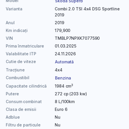
Model
Skoda Superb
Varianta
Combi 2.0 TSI 4x4 DSG Sportline
2019
Anul
2019
Km indicați
179,900
VIN
TMBLP7NPXK7077590
Prima înmatriculare
01.03.2025
Valabilitate ITP
24.11.2026
Cutie de viteze
Automată
Tracțiune
4x4
Combustibil
Benzina
3
Capacitate cilindrică
1984 cm
Putere
272 cp (203 kw)
Consum combinat
8 L/100km
Clasa de emisii
Euro 6
Adblue
Nu
Filtru de particule
Nu