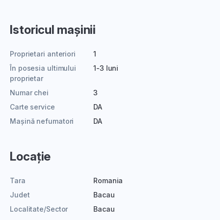
Istoricul mașinii
Proprietari anteriori
1
În posesia ultimului
1-3 luni
proprietar
Numar chei
3
Carte service
DA
Mașină nefumatori
DA
Locație
Tara
Romania
Judet
Bacau
Localitate/Sector
Bacau