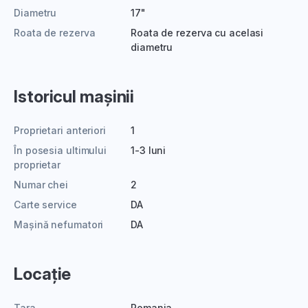
Diametru
17"
Roata de rezerva
Roata de rezerva cu acelasi
diametru
Istoricul mașinii
Proprietari anteriori
1
În posesia ultimului
1-3 luni
proprietar
Numar chei
2
Carte service
DA
Mașină nefumatori
DA
Locație
Tara
Romania