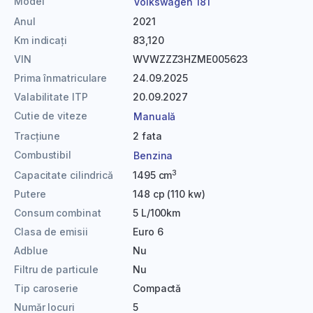
Model
Volkswagen 181
Anul
2021
Km indicați
83,120
VIN
WVWZZZ3HZME005623
Prima înmatriculare
24.09.2025
Valabilitate ITP
20.09.2027
Cutie de viteze
Manuală
Tracțiune
2 fata
Combustibil
Benzina
3
Capacitate cilindrică
1495 cm
Putere
148 cp (110 kw)
Consum combinat
5 L/100km
Clasa de emisii
Euro 6
Adblue
Nu
Filtru de particule
Nu
Tip caroserie
Compactă
Număr locuri
5