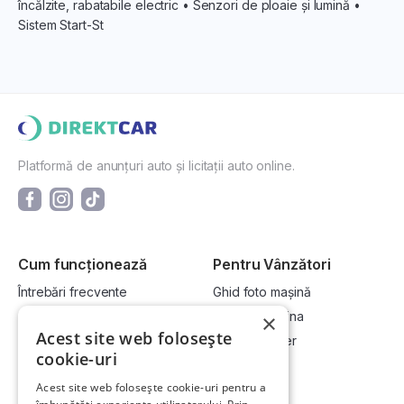
încălzite, rabatabile electric • Senzori de ploaie și lumină •
Sistem Start-St
Platformă de anunțuri auto și licitații auto online.
Cum funcționează
Pentru Vânzători
Întrebări frecvente
Ghid foto mașină
Cum cumpăr la licitație?
Vinde-ți mașina
×
Acest site web folosește
Cum vând la licitație?
Devino dealer
cookie-uri
Acest site web folosește cookie-uri pentru a
Link-uri utile
Compania