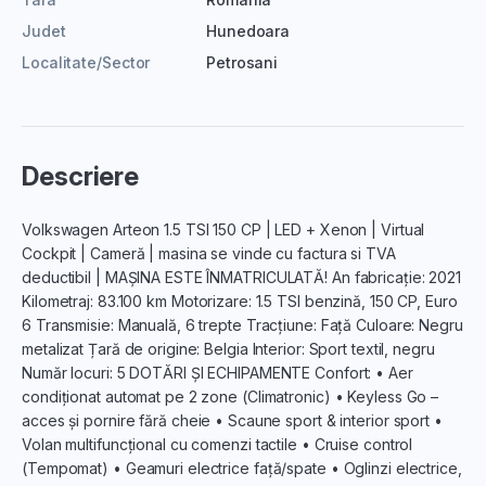
Judet
Hunedoara
Localitate/Sector
Petrosani
Descriere
Volkswagen Arteon 1.5 TSI 150 CP | LED + Xenon | Virtual
Cockpit | Cameră | masina se vinde cu factura si TVA
deductibil | MAȘINA ESTE ÎNMATRICULATĂ! An fabricație: 2021
Kilometraj: 83.100 km Motorizare: 1.5 TSI benzină, 150 CP, Euro
6 Transmisie: Manuală, 6 trepte Tracțiune: Față Culoare: Negru
metalizat Țară de origine: Belgia Interior: Sport textil, negru
Număr locuri: 5 DOTĂRI ȘI ECHIPAMENTE Confort: • Aer
condiționat automat pe 2 zone (Climatronic) • Keyless Go –
acces și pornire fără cheie • Scaune sport & interior sport •
Volan multifuncțional cu comenzi tactile • Cruise control
(Tempomat) • Geamuri electrice față/spate • Oglinzi electrice,