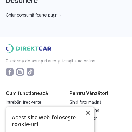
Descriere
Chiar consumă foarte puțin :-)
Platformă de anunțuri auto și licitații auto online.
Cum funcționează
Pentru Vânzători
Întrebări frecvente
Ghid foto mașină
Cum cumpăr la licitație?
Vinde-ți mașina
×
Acest site web folosește
Cum vând la licitație?
Devino dealer
cookie-uri