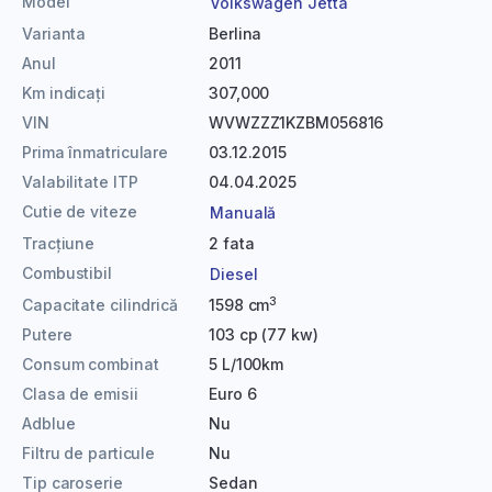
Model
Volkswagen Jetta
Varianta
Berlina
Anul
2011
Km indicați
307,000
VIN
WVWZZZ1KZBM056816
Prima înmatriculare
03.12.2015
Valabilitate ITP
04.04.2025
Cutie de viteze
Manuală
Tracțiune
2 fata
Combustibil
Diesel
3
Capacitate cilindrică
1598 cm
Putere
103 cp (77 kw)
Consum combinat
5 L/100km
Clasa de emisii
Euro 6
Adblue
Nu
Filtru de particule
Nu
Tip caroserie
Sedan