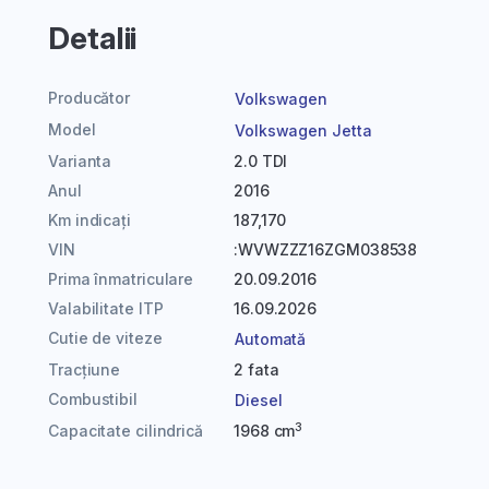
Detalii
Producător
Volkswagen
Model
Volkswagen Jetta
Varianta
2.0 TDI
Anul
2016
Km indicați
187,170
VIN
:WVWZZZ16ZGM038538
Prima înmatriculare
20.09.2016
Valabilitate ITP
16.09.2026
Cutie de viteze
Automată
Tracțiune
2 fata
Combustibil
Diesel
3
Capacitate cilindrică
1968 cm