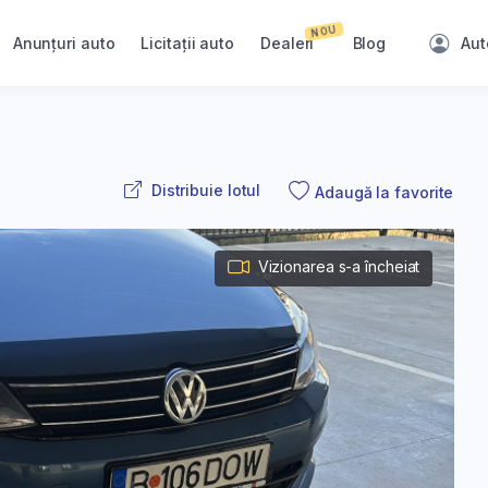
NOU
Anunțuri auto
Licitații auto
Dealeri
Blog
Aut
Distribuie lotul
Adaugă la favorite
Vizionarea s-a încheiat