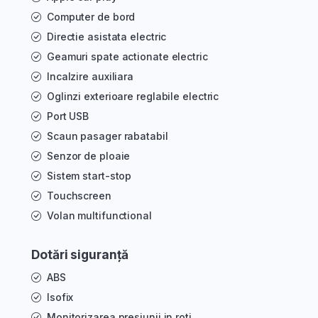
Computer de bord
Directie asistata electric
Geamuri spate actionate electric
Incalzire auxiliara
Oglinzi exterioare reglabile electric
Port USB
Scaun pasager rabatabil
Senzor de ploaie
Sistem start-stop
Touchscreen
Volan multifunctional
Dotări siguranță
ABS
Isofix
Monitorizarea presiunii in roti