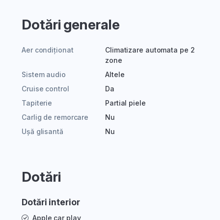
Dotări generale
Aer condiționat
Climatizare automata pe 2
zone
Sistem audio
Altele
Cruise control
Da
Tapiterie
Partial piele
Carlig de remorcare
Nu
Ușă glisantă
Nu
Dotări
Dotări interior
Apple car play