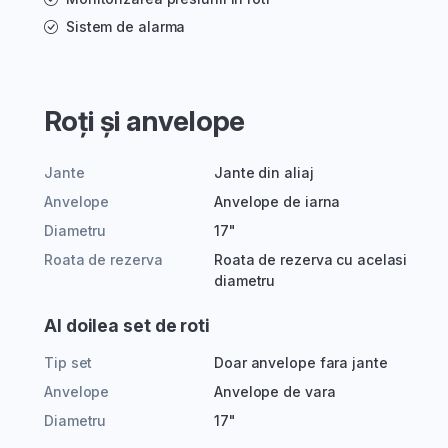
Sistem de alarma
Roți și anvelope
Jante
Jante din aliaj
Anvelope
Anvelope de iarna
Diametru
17"
Roata de rezerva
Roata de rezerva cu acelasi
diametru
Al doilea set de roti
Tip set
Doar anvelope fara jante
Anvelope
Anvelope de vara
Diametru
17"