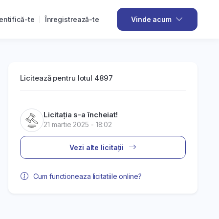
entifică-te
Înregistrează-te
Vinde acum
Licitează pentru lotul 4897
Licitația s-a încheiat!
21 martie 2025 - 18:02
Vezi alte licitații
Cum functioneaza licitatiile online?