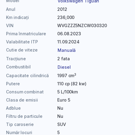
Model
Volkswagen Tiguan
Anul
2012
Km indicați
236,000
VIN
WVGZZZ5NZCW030320
Prima înmatriculare
06.08.2023
Valabilitate ITP
11.09.2024
Cutie de viteze
Manuală
Tracțiune
2 fata
Combustibil
Diesel
3
Capacitate cilindrică
1997 cm
Putere
110 cp (82 kw)
Consum combinat
5 L/100km
Clasa de emisii
Euro 5
Adblue
Nu
Filtru de particule
Nu
Tip caroserie
SUV
Număr locuri
5