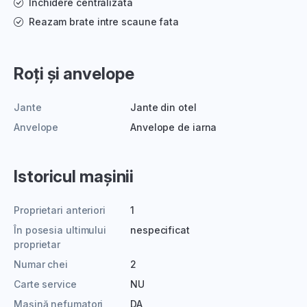
Inchidere centralizata
Reazam brate intre scaune fata
Roți și anvelope
Jante
Jante din otel
Anvelope
Anvelope de iarna
Istoricul mașinii
Proprietari anteriori
1
În posesia ultimului
nespecificat
proprietar
Numar chei
2
Carte service
NU
Mașină nefumatori
DA