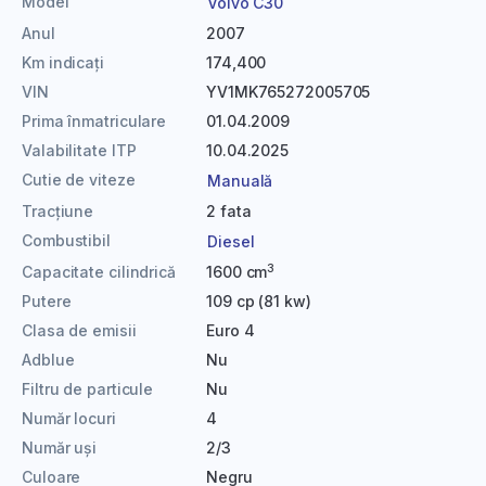
Model
Volvo C30
Anul
2007
Km indicați
174,400
VIN
YV1MK765272005705
Prima înmatriculare
01.04.2009
Valabilitate ITP
10.04.2025
Cutie de viteze
Manuală
Tracțiune
2 fata
Combustibil
Diesel
3
Capacitate cilindrică
1600 cm
Putere
109 cp (81 kw)
Clasa de emisii
Euro 4
Adblue
Nu
Filtru de particule
Nu
Număr locuri
4
Număr uși
2/3
Culoare
Negru