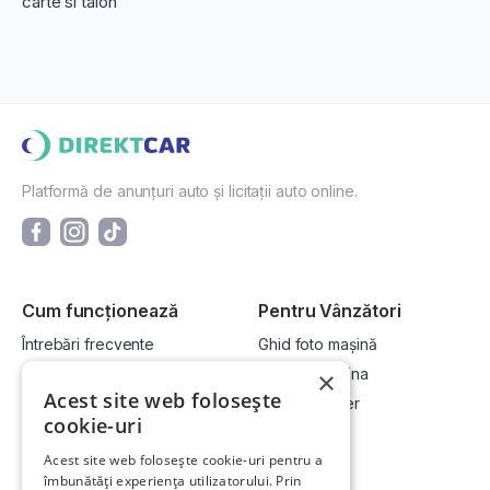
carte si talon
Platformă de anunțuri auto și licitații auto online.
Cum funcționează
Pentru Vânzători
Întrebări frecvente
Ghid foto mașină
Cum cumpăr la licitație?
Vinde-ți mașina
×
Acest site web folosește
Cum vând la licitație?
Devino dealer
cookie-uri
Acest site web folosește cookie-uri pentru a
Link-uri utile
Compania
îmbunătăți experiența utilizatorului. Prin