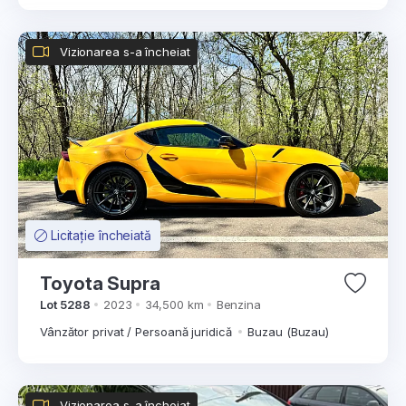
Vizionarea s-a încheiat
Licitație încheiată
Toyota Supra
Lot 5288
2023
34,500 km
Benzina
Vânzător privat / Persoană juridică
Buzau (Buzau)
Vizionarea s-a încheiat