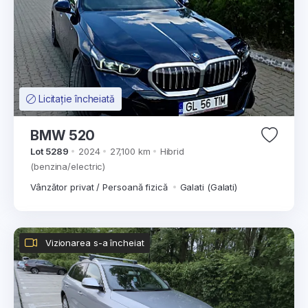
Licitație încheiată
BMW 520
Lot 5289
2024
27,100 km
Hibrid
(benzina/electric)
Vânzător privat / Persoană fizică
Galati (Galati)
Vizionarea s-a încheiat