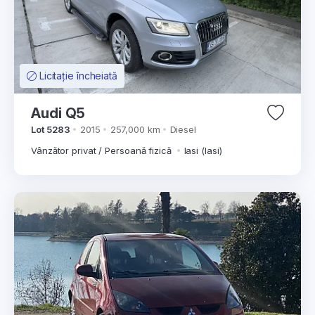
Licitație încheiată
Audi Q5
Lot 5283
2015
257,000 km
Diesel
Vânzător privat / Persoană fizică
Iasi (Iasi)