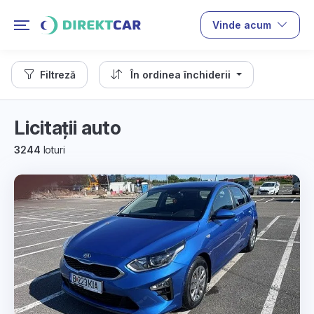
Vinde acum
Filtreză
În ordinea închiderii
Licitații auto
3244
loturi