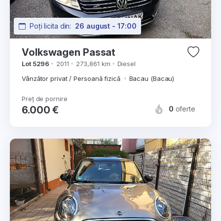
Poți licita din:
26 august - 17:00
Volkswagen Passat
Lot 5296
2011
273,861 km
Diesel
Vânzător privat / Persoană fizică
Bacau (Bacau)
Preț de pornire
6.000 €
0
oferte