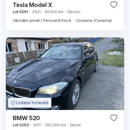
Tesla Model X
Lot 5291
2021
80,000 km
Electric
Vânzător privat / Persoană fizică
Covasna (Covasna)
Licitație încheiată
BMW 520
Lot 5292
2011
393,000 km
Diesel