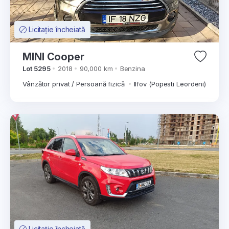
Licitație încheiată
MINI Cooper
Lot 5295
2018
90,000 km
Benzina
Vânzător privat / Persoană fizică
Ilfov (Popesti Leordeni)
Licitație încheiată