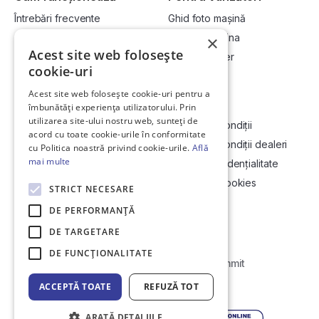
Întrebări frecvente
Ghid foto mașină
Cum cumpăr la licitație?
Vinde-ți mașina
×
Acest site web folosește
Cum vând la licitație?
Devino dealer
cookie-uri
Acest site web folosește cookie-uri pentru a
Link-uri utile
Compania
îmbunătăți experiența utilizatorului. Prin
utilizarea site-ului nostru web, sunteți de
Informații utile vizionare
Termeni și condiții
acord cu toate cookie-urile în conformitate
Contact
Termeni și condiții dealeri
cu Politica noastră privind cookie-urile.
Află
mai multe
Soluționarea Online a litigiilor
Politică confidențialitate
ANCP
Politica de cookies
STRICT NECESARE
Hartă site
DE PERFORMANȚĂ
DE TARGETARE
DE FUNCŢIONALITATE
Web Development by
Initial Commit
ACCEPTĂ TOATE
REFUZĂ TOT
© Copyright 2026 DirektCar
ARATĂ DETALIILE