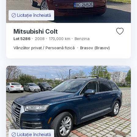
Licitație încheiată
Mitsubishi Colt
Lot 5286
2008
170,000 km
Benzina
Vânzător privat / Persoană fizică
Brasov (Brasov)
Licitație încheiată