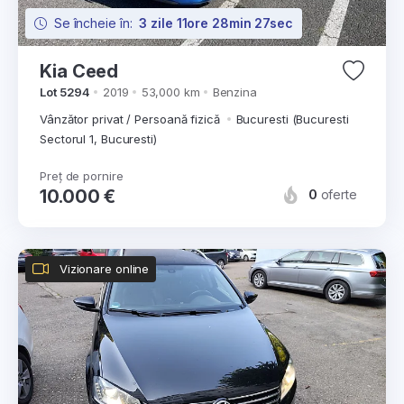
Se încheie în:
3 zile 11ore 28min 26sec
Kia Ceed
Lot 5294
2019
53,000 km
Benzina
Vânzător privat / Persoană fizică
Bucuresti (Bucuresti
Sectorul 1, Bucuresti)
Preț de pornire
10.000 €
0
oferte
Vizionare online