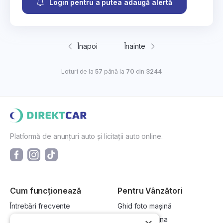
Login pentru a putea adaugă alertă
Înapoi
Înainte
Loturi de la
57
până la
70
din
3244
Platformă de anunțuri auto și licitații auto online.
Cum funcționează
Pentru Vânzători
Întrebări frecvente
Ghid foto mașină
Cum cumpăr la licitație?
Vinde-ți mașina