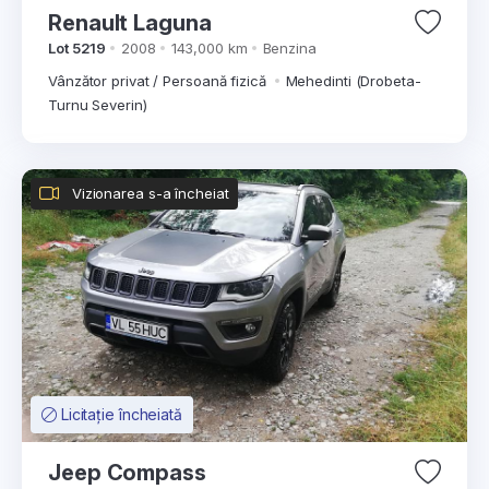
Renault Laguna
Lot 5219
2008
143,000 km
Benzina
Vânzător privat / Persoană fizică
Mehedinti (Drobeta-
Turnu Severin)
Vizionarea s-a încheiat
Licitație încheiată
Jeep Compass