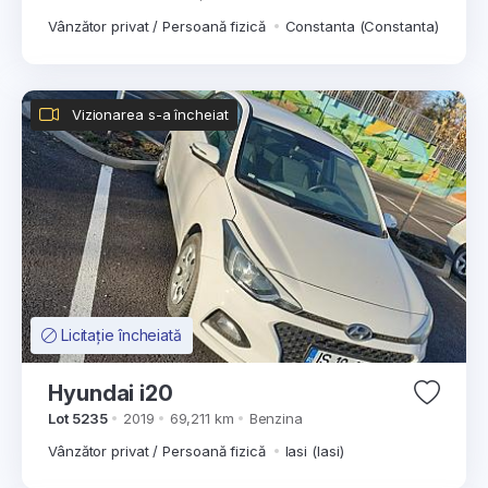
Vânzător privat / Persoană fizică
Constanta (Constanta)
Vizionarea s-a încheiat
Licitație încheiată
Hyundai i20
Lot 5235
2019
69,211 km
Benzina
Vânzător privat / Persoană fizică
Iasi (Iasi)