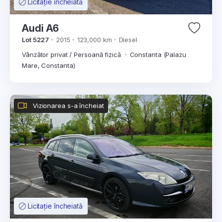
Licitație încheiată
Audi A6
Lot 5227
2015
123,000 km
Diesel
Vânzător privat / Persoană fizică
Constanta (Palazu
Mare, Constanta)
Vizionarea s-a încheiat
Licitație încheiată