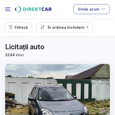
Vinde acum
Filtreză
În ordinea închiderii
Licitații auto
3244
loturi