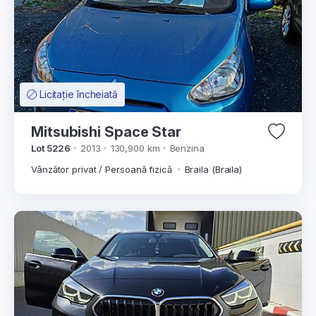
Licitație încheiată
Mitsubishi Space Star
Lot 5226
2013
130,900 km
Benzina
Vânzător privat / Persoană fizică
Braila (Braila)