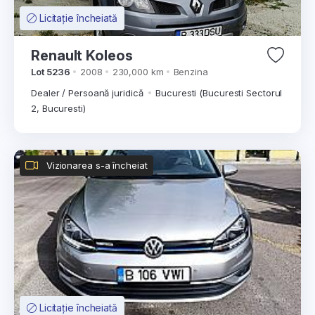
Licitație încheiată
Renault Koleos
Lot 5236
2008
230,000 km
Benzina
Dealer / Persoană juridică
Bucuresti (Bucuresti Sectorul
2, Bucuresti)
Vizionarea s-a încheiat
Licitație încheiată