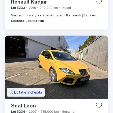
Renault Kadjar
Lot 5233
2016
240,000 km
Diesel
Vânzător privat / Persoană fizică
Bucuresti (Bucuresti
Sectorul 1, Bucuresti)
Licitație încheiată
Seat Leon
Lot 5234
2007
235,000 km
Benzina