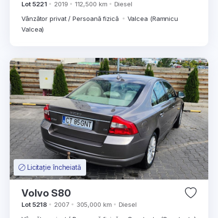
Lot 5221
2019
112,500 km
Diesel
Vânzător privat / Persoană fizică
Valcea (Ramnicu
Valcea)
Licitație încheiată
Volvo S80
Lot 5218
2007
305,000 km
Diesel