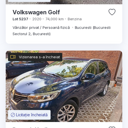
Volkswagen Golf
Lot 5237
2020
74,000 km
Benzina
Vânzător privat / Persoană fizică
Bucuresti (Bucuresti
Sectorul 2, Bucuresti)
Vizionarea s-a încheiat
Licitație încheiată