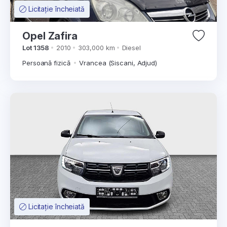
Licitație încheiată
Opel Zafira
Lot 1358
2010
303,000 km
Diesel
Persoană fizică
Vrancea (Siscani, Adjud)
Licitație încheiată