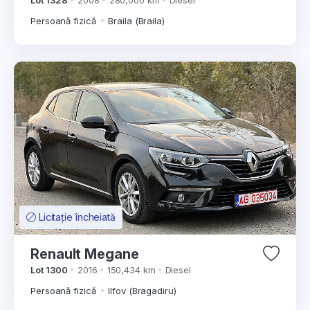
Lot 1328
2008
280,000 km
Diesel
Persoană fizică
Braila (Braila)
Licitație încheiată
Renault Megane
Lot 1300
2016
150,434 km
Diesel
Persoană fizică
Ilfov (Bragadiru)