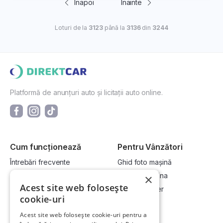
Înapoi
Înainte
Loturi de la
3123
până la
3136
din
3244
Platformă de anunțuri auto și licitații auto online.
Cum funcționează
Pentru Vânzători
Întrebări frecvente
Ghid foto mașină
Cum cumpăr la licitație?
Vinde-ți mașina
×
Acest site web folosește
Cum vând la licitație?
Devino dealer
cookie-uri
Acest site web folosește cookie-uri pentru a
Link-uri utile
Compania