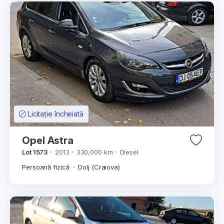
Licitație încheiată
Opel Astra
Lot 1573
2013
330,000 km
Diesel
Persoană fizică
Dolj (Craiova)