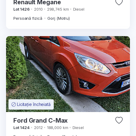
Renault Megane
Lot 1426
2010
298,745 km
Diesel
Persoană fizică
Gorj (Motru)
Licitație încheiată
Ford Grand C-Max
Lot 1424
2012
188,000 km
Diesel