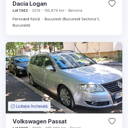
Dacia Logan
Lot 1342
2019
105,876 km
Benzina
Persoană fizică
Bucuresti (Bucuresti Sectorul 1,
Bucuresti)
Licitație încheiată
Volkswagen Passat