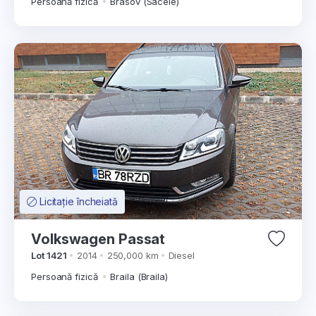
Persoană fizică
Brasov (Sacele)
Licitație încheiată
Volkswagen Passat
Lot 1421
2014
250,000 km
Diesel
Persoană fizică
Braila (Braila)