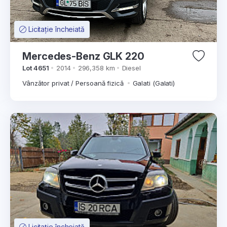
Licitație încheiată
Mercedes-Benz GLK 220
Lot 4651
2014
296,358 km
Diesel
Vânzător privat / Persoană fizică
Galati (Galati)
Licitație încheiată