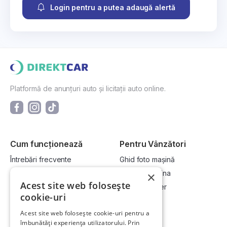
Login pentru a putea adaugă alertă
Platformă de anunțuri auto și licitații auto online.
Cum funcționează
Pentru Vânzători
Întrebări frecvente
Ghid foto mașină
Cum cumpăr la licitație?
Vinde-ți mașina
×
Acest site web folosește
Cum vând la licitație?
Devino dealer
cookie-uri
Acest site web folosește cookie-uri pentru a
Link-uri utile
Compania
îmbunătăți experiența utilizatorului. Prin