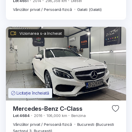
Lot 4651
2014
296,358 km
Diesel
Vânzător privat / Persoană fizică
Galati (Galati)
Vizionarea s-a încheiat
Licitație încheiată
Mercedes-Benz C-Class
Lot 4684
2016
106,000 km
Benzina
Vânzător privat / Persoană fizică
Bucuresti (Bucuresti
Sectorul 3, Bucuresti)