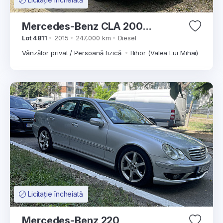
Mercedes-Benz CLA 200
Shooting Brake
Lot 4811
2015
247,000 km
Diesel
Vânzător privat / Persoană fizică
Bihor (Valea Lui Mihai)
Licitație încheiată
Mercedes-Benz 220