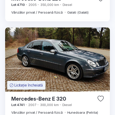
Lot 4710
2005
350,000 km
Diesel
Vânzător privat / Persoană fizică
Galati (Galati)
Licitație încheiată
Mercedes-Benz E 320
Lot 4741
2007
300,000 km
Diesel
Vânzător privat / Persoană fizică
Hunedoara (Petrila)