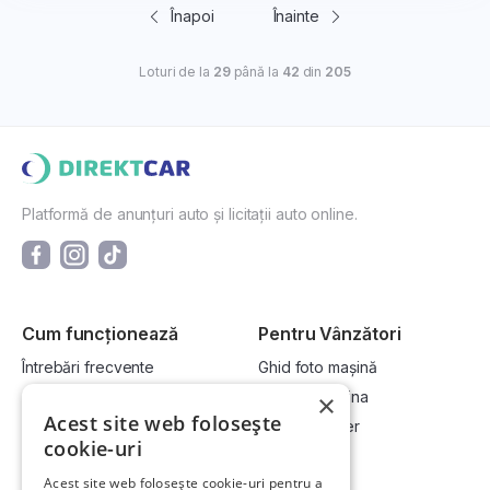
Înapoi
Înainte
Loturi de la
29
până la
42
din
205
Platformă de anunțuri auto și licitații auto online.
Cum funcționează
Pentru Vânzători
Întrebări frecvente
Ghid foto mașină
Cum cumpăr la licitație?
Vinde-ți mașina
×
Acest site web folosește
Cum vând la licitație?
Devino dealer
cookie-uri
Acest site web folosește cookie-uri pentru a