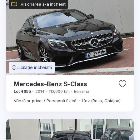
Vizionarea s-a încheiat
Licitație încheiată
Mercedes-Benz S-Class
Lot 4655
2014
110,000 km
Benzina
Vânzător privat / Persoană fizică
Ilfov (Rosu, Chiajna)