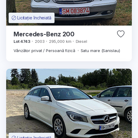
Licitație încheiată
Mercedes-Benz 200
Lot 4743
2003
295,000 km
Diesel
Vânzător privat / Persoană fizică
Satu mare (Sanislau)
Licitație încheiată