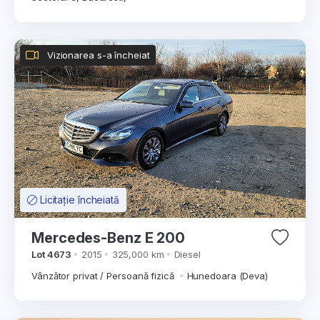
Vizionarea s-a încheiat
Licitație încheiată
Mercedes-Benz E 200
Lot 4673
2015
325,000 km
Diesel
Vânzător privat / Persoană fizică
Hunedoara (Deva)