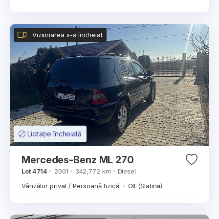
Vizionarea s-a încheiat
Licitație încheiată
Mercedes-Benz ML 270
Lot 4714
2001
342,772 km
Diesel
Vânzător privat / Persoană fizică
Olt (Slatina)