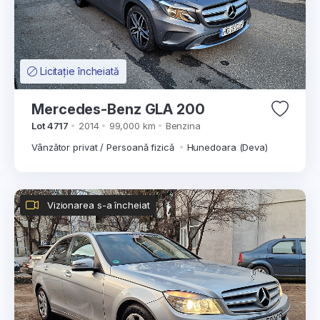
Licitație încheiată
Mercedes-Benz GLA 200
Lot 4717
2014
99,000 km
Benzina
Vânzător privat / Persoană fizică
Hunedoara (Deva)
Vizionarea s-a încheiat