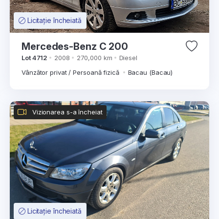
Licitație încheiată
Mercedes-Benz C 200
Lot 4712
2008
270,000 km
Diesel
Vânzător privat / Persoană fizică
Bacau (Bacau)
Vizionarea s-a încheiat
Licitație încheiată