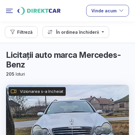
Vinde acum
Filtreză
În ordinea închiderii
Licitații auto marca Mercedes-
Benz
205
loturi
Vizionarea s-a încheiat