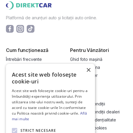
Platformă de anunțuri auto și licitații auto online.
Cum funcționează
Pentru Vânzători
Întrebări frecvente
Ghid foto mașină
Cum cumpăr la licitație?
Vinde-ți mașina
×
Acest site web folosește
Cum vând la licitație?
Devino dealer
cookie-uri
Acest site web folosește cookie-uri pentru a
Link-uri utile
Compania
îmbunătăți experiența utilizatorului. Prin
utilizarea site-ului nostru web, sunteți de
Informații utile vizionare
Termeni și condiții
acord cu toate cookie-urile în conformitate
Contact
Termeni și condiții dealeri
cu Politica noastră privind cookie-urile.
Află
mai multe
Soluționarea Online a litigiilor
Politică confidențialitate
ANCP
Politica de cookies
STRICT NECESARE