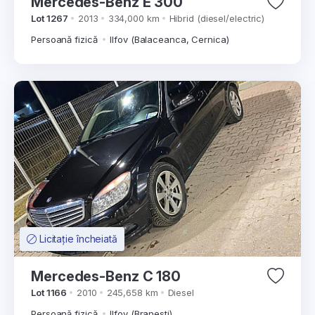
Mercedes-Benz E 300
Lot 1267
2013
334,000 km
Hibrid (diesel/electric)
Persoană fizică
Ilfov (Balaceanca, Cernica)
Licitație încheiată
Mercedes-Benz C 180
Lot 1166
2010
245,658 km
Diesel
Persoană fizică
Ilfov (Branesti)