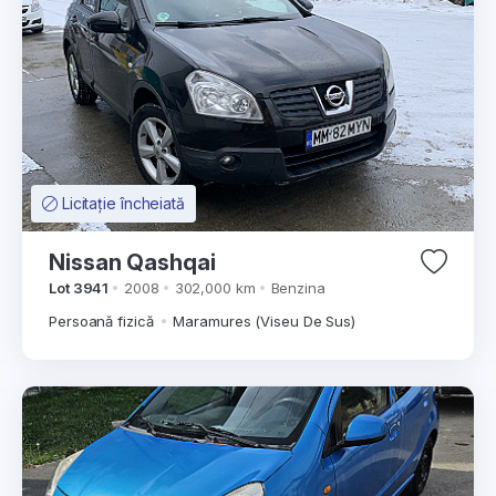
Licitație încheiată
Nissan Qashqai
Lot 3941
2008
302,000 km
Benzina
Persoană fizică
Maramures (Viseu De Sus)