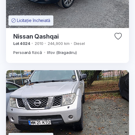
Licitație încheiată
Nissan Qashqai
Lot 4024
2010
244,900 km
Diesel
Persoană fizică
Ilfov (Bragadiru)