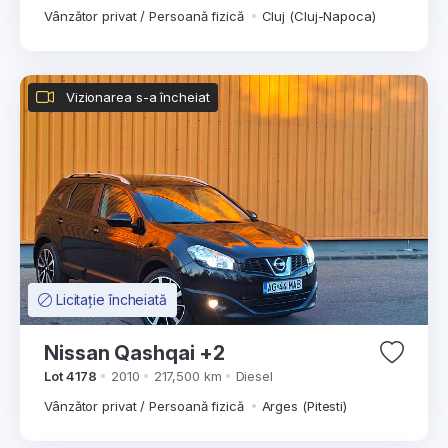
Vânzător privat / Persoană fizică
Cluj (Cluj-Napoca)
Vizionarea s-a încheiat
Licitație încheiată
Nissan Qashqai +2
Lot 4178
2010
217,500 km
Diesel
Vânzător privat / Persoană fizică
Arges (Pitesti)