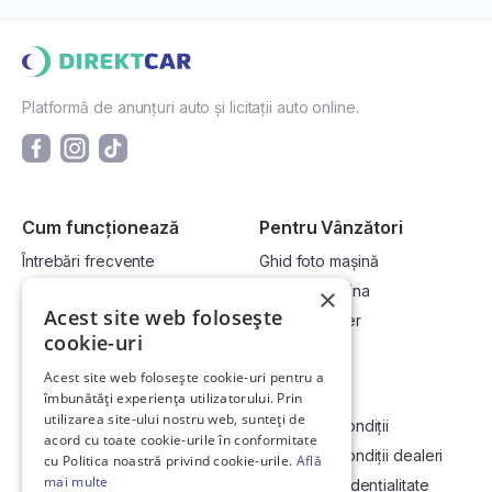
Platformă de anunțuri auto și licitații auto online.
Cum funcționează
Pentru Vânzători
Întrebări frecvente
Ghid foto mașină
Cum cumpăr la licitație?
Vinde-ți mașina
×
Acest site web folosește
Cum vând la licitație?
Devino dealer
cookie-uri
Acest site web folosește cookie-uri pentru a
Link-uri utile
Compania
îmbunătăți experiența utilizatorului. Prin
utilizarea site-ului nostru web, sunteți de
Informații utile vizionare
Termeni și condiții
acord cu toate cookie-urile în conformitate
Contact
Termeni și condiții dealeri
cu Politica noastră privind cookie-urile.
Află
mai multe
Soluționarea Online a litigiilor
Politică confidențialitate