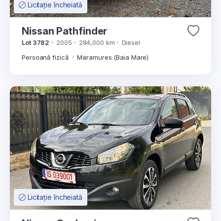
Licitație încheiată
Nissan Pathfinder
Lot 3782
2005
284,000 km
Diesel
Persoană fizică
Maramures (Baia Mare)
Licitație încheiată