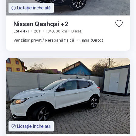
Licitație încheiată
Nissan Qashqai +2
Lot 4471
2011
184,000 km
Diesel
Vânzător privat / Persoană fizică
Timis (Giroc)
Licitație încheiată