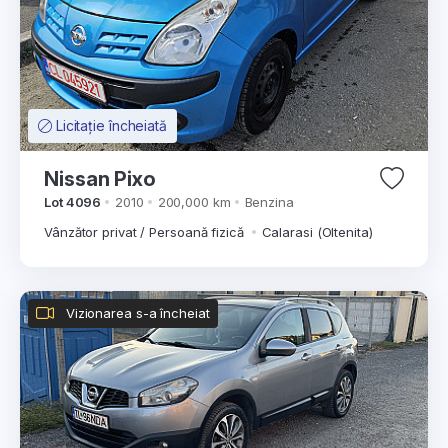
Licitație încheiată
Nissan Pixo
Lot 4096
2010
200,000 km
Benzina
Vânzător privat / Persoană fizică
Calarasi (Oltenita)
Vizionarea s-a încheiat