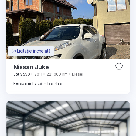
Licitație încheiată
Nissan Juke
Lot 3550
2011
221,000 km
Diesel
Persoană fizică
Iasi (Iasi)