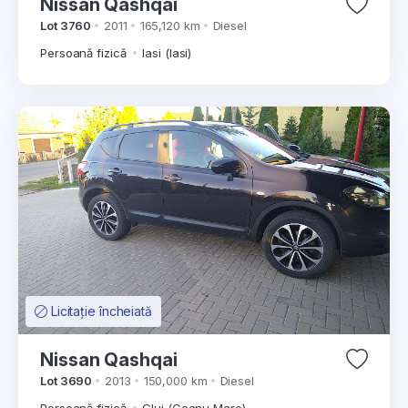
Nissan Qashqai
Lot 3760
2011
165,120 km
Diesel
Persoană fizică
Iasi (Iasi)
Licitație încheiată
Nissan Qashqai
Lot 3690
2013
150,000 km
Diesel