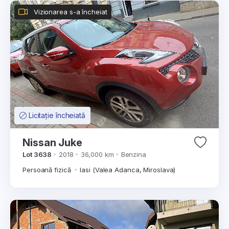
Vizionarea s-a încheiat
Licitație încheiată
Nissan Juke
Lot 3638
2018
36,000 km
Benzina
Persoană fizică
Iasi (Valea Adanca, Miroslava)