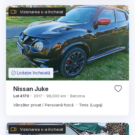
Vizionarea s-a încheiat
Licitație încheiată
Nissan Juke
Lot 4170
2017
98,000 km
Benzina
Vânzător privat / Persoană fizică
Timis (Lugoj)
Vizionarea s-a încheiat