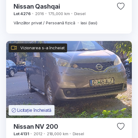
Nissan Qashqai
Lot 4276
2016
175,000 km
Diesel
Vânzător privat / Persoană fizică
Iasi (Iasi)
Vizionarea s-a încheiat
Licitație încheiată
Nissan NV 200
Lot 4131
2012
218,000 km
Diesel