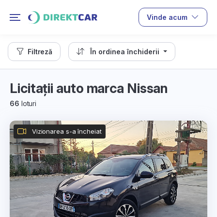
Vinde acum
Filtreză
În ordinea închiderii
Licitații auto marca Nissan
66
loturi
Vizionarea s-a încheiat