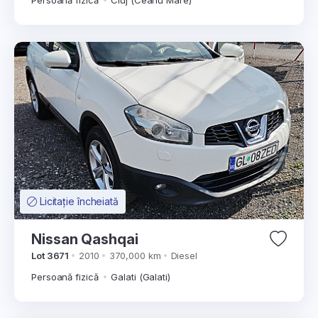
Persoană fizică
Cluj (Ceanu Mare)
Licitație încheiată
Nissan Qashqai
Lot 3671
2010
370,000 km
Diesel
Persoană fizică
Galati (Galati)