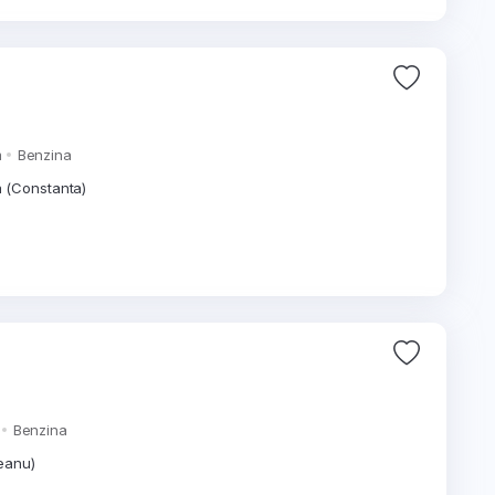
m
Benzina
 (Constanta)
Benzina
neanu)