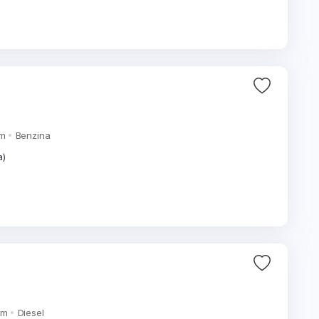
km
Benzina
a)
km
Diesel