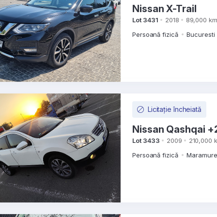
Nissan X-Trail
Lot 3431
2018
89,000 k
Persoană fizică
Bucuresti 
Licitație încheiată
Nissan Qashqai +
Lot 3433
2009
210,000 
Persoană fizică
Maramures