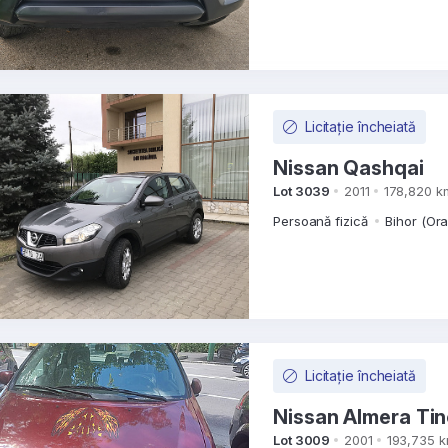
Licitație încheiată
Nissan Qashqai
Lot 3039
2011
178,820 k
Persoană fizică
Bihor (Or
Licitație încheiată
Nissan Almera Ti
Lot 3009
2001
193,735 