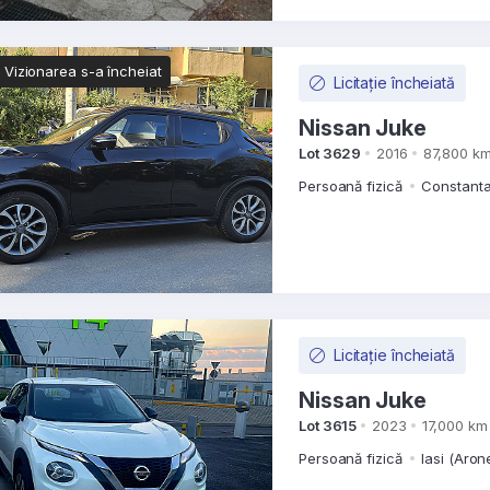
Vizionarea s-a încheiat
Licitație încheiată
Nissan Juke
Lot 3629
2016
87,800 k
Persoană fizică
Constanta
Licitație încheiată
Nissan Juke
Lot 3615
2023
17,000 km
Persoană fizică
Iasi (Aro