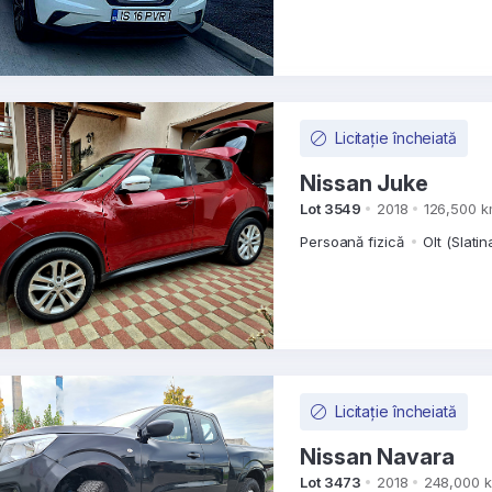
Licitație încheiată
Nissan Juke
Lot 3549
2018
126,500 
Persoană fizică
Olt (Slatin
Licitație încheiată
Nissan Navara
Lot 3473
2018
248,000 