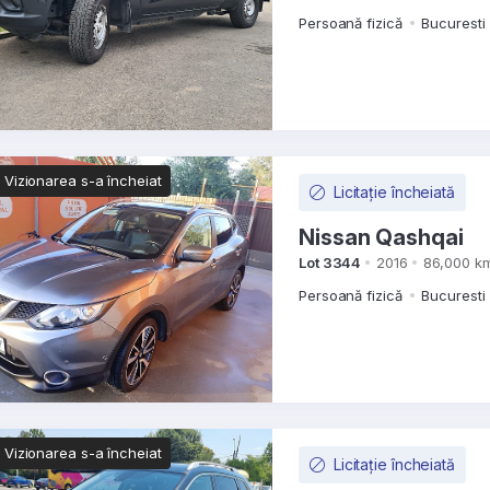
Persoană fizică
Bucuresti 
Vizionarea s-a încheiat
Licitație încheiată
Nissan Qashqai
Lot 3344
2016
86,000 k
Persoană fizică
Bucuresti 
Vizionarea s-a încheiat
Licitație încheiată