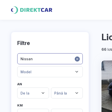
Li
Filtre
66
lot
Nissan
Model
AN
De la
Până la
KM