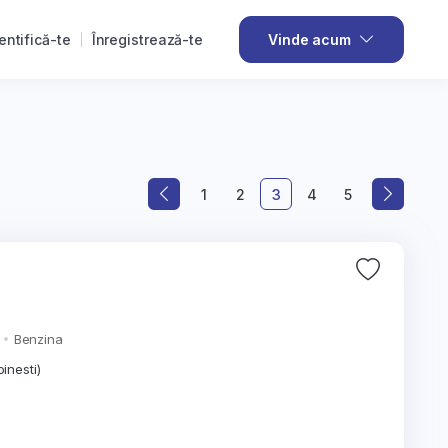
entifică-te
Înregistrează-te
Vinde acum
1
2
3
4
5
Benzina
inesti)