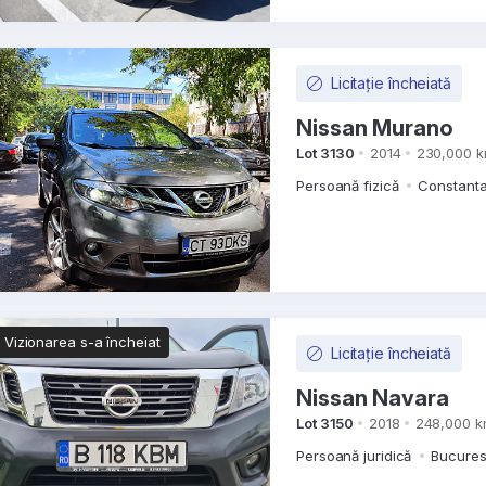
Licitație încheiată
Nissan Murano
Lot 3130
2014
230,000 
Persoană fizică
Constanta
Vizionarea s-a încheiat
Licitație încheiată
Nissan Navara
Lot 3150
2018
248,000 
Persoană juridică
Bucurest