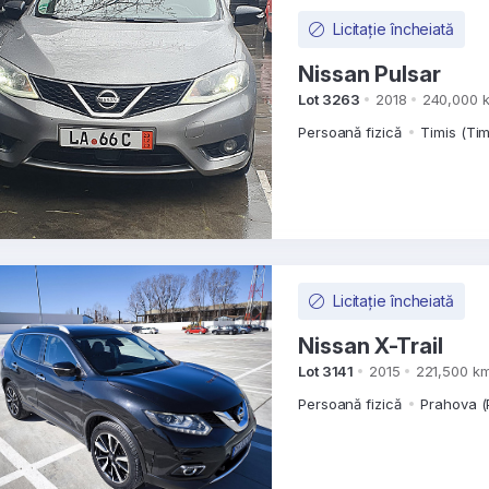
Licitație încheiată
Nissan Pulsar
Lot 3263
2018
240,000 
Persoană fizică
Timis (Tim
Licitație încheiată
Nissan X-Trail
Lot 3141
2015
221,500 k
Persoană fizică
Prahova (P