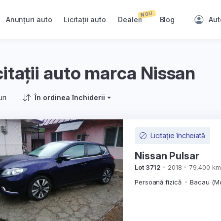
NOU
Anunțuri auto
Licitații auto
Dealeri
Blog
Aut
citații auto marca Nissan
uri
În ordinea închiderii
Licitație încheiată
Nissan Pulsar
Lot 3712
2018
79,400 km
Persoană fizică
Bacau (Mo