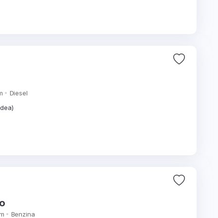
m
Diesel
adea)
no
km
Benzina