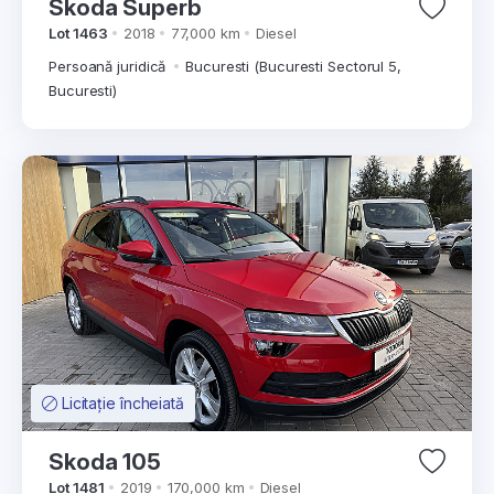
Skoda Superb
Lot 1463
2018
77,000 km
Diesel
Persoană juridică
Bucuresti (Bucuresti Sectorul 5,
Bucuresti)
Licitație încheiată
Skoda 105
Lot 1481
2019
170,000 km
Diesel