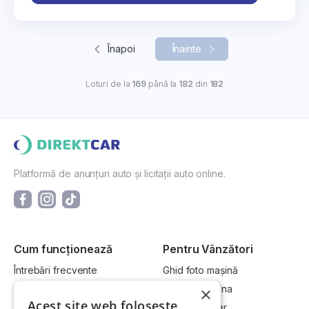
Înapoi
Înainte
Loturi de la
169
până la
182
din
182
Platformă de anunțuri auto și licitații auto online.
Cum funcționează
Pentru Vânzători
Întrebări frecvente
Ghid foto mașină
Cum cumpăr la licitație?
Vinde-ți mașina
×
Acest site web folosește
Cum vând la licitație?
Devino dealer