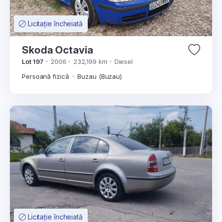
Licitație încheiată
Skoda Octavia
Lot 197
2006
232,199 km
Diesel
Persoană fizică
Buzau (Buzau)
Licitație încheiată