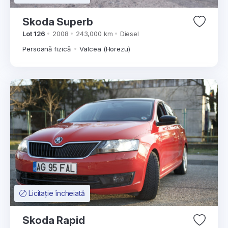
Skoda Superb
Lot 126
2008
243,000 km
Diesel
Persoană fizică
Valcea (Horezu)
Licitație încheiată
Skoda Rapid