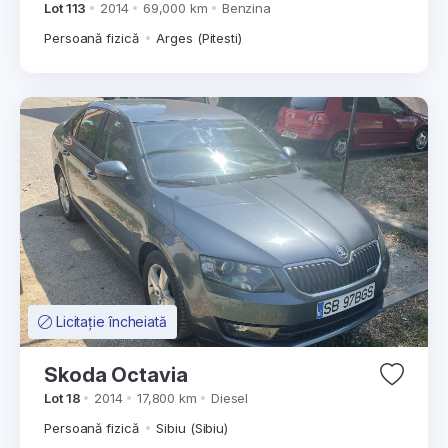
Lot 113
2014
69,000 km
Benzina
Persoană fizică
Arges (Pitesti)
Licitație încheiată
Skoda Octavia
Lot 18
2014
17,800 km
Diesel
Persoană fizică
Sibiu (Sibiu)