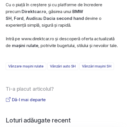
Cu o piață în creștere și cu platforme de încredere
precum
Direktcar.ro
, găsirea unui
BMW
SH
,
Ford
,
Audi
sau
Dacia second hand
devine o
experiență simplă, sigură și rapidă.
Intră pe www.direktcar.ro și descoperă oferta actualizată
de
mașini rulate
, potrivite bugetului, stilului și nevoilor tale.
Vânzare maşini rulate
Vânzǎri auto SH
Vânzǎri maşini SH
Ti-a placut articolul?
Dă-l mai departe
Loturi adăugate recent