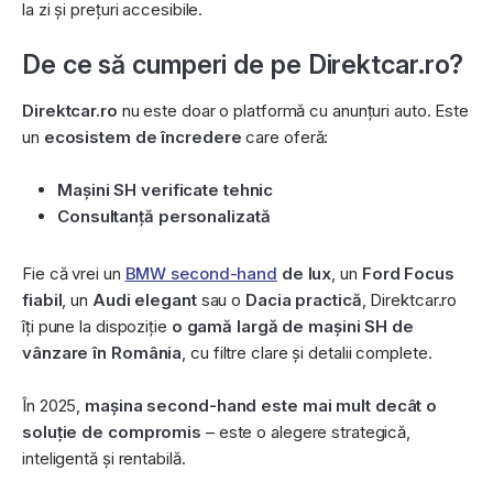
la zi și prețuri accesibile.
De ce să cumperi de pe Direktcar.ro?
Direktcar.ro
nu este doar o platformă cu anunțuri auto. Este
un
ecosistem de încredere
care oferă:
Mașini SH verificate tehnic
Consultanță personalizată
Fie că vrei un
BMW second-hand
de lux
, un
Ford Focus
fiabil
, un
Audi elegant
sau o
Dacia practică
, Direktcar.ro
îți pune la dispoziție
o gamă largă de mașini SH de
vânzare în România
, cu filtre clare și detalii complete.
În 2025,
mașina second-hand este mai mult decât o
soluție de compromis
– este o alegere strategică,
inteligentă și rentabilă.