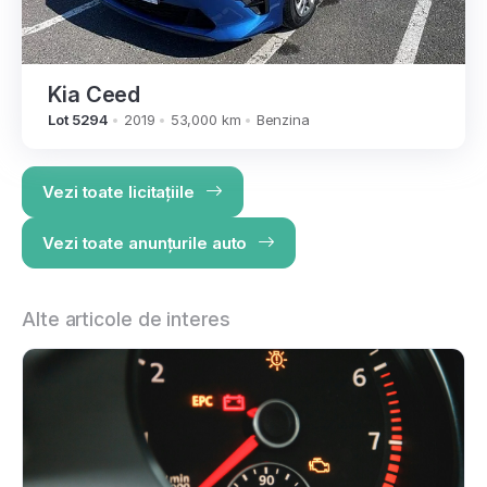
Kia Ceed
Lot 5294
2019
53,000 km
Benzina
Vezi toate licitațiile
Vezi toate anunțurile auto
Alte articole de interes