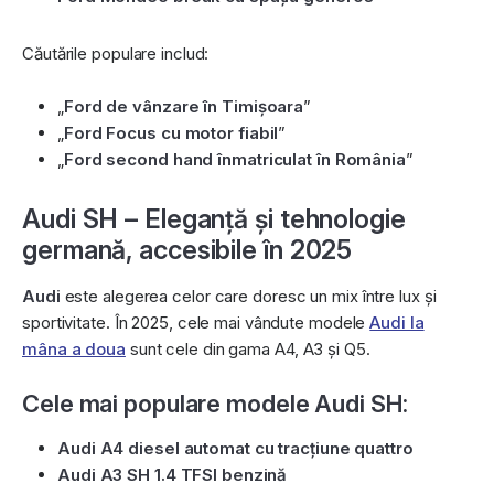
Căutările populare includ:
„
Ford de vânzare în Timișoara
”
„
Ford Focus cu motor fiabil
”
„
Ford second hand înmatriculat în România
”
Audi SH – Eleganță și tehnologie
germană, accesibile în 2025
Audi
este alegerea celor care doresc un mix între lux și
sportivitate. În 2025, cele mai vândute modele
Audi la
mâna a doua
sunt cele din gama A4, A3 și Q5.
Cele mai populare modele Audi SH:
Audi A4 diesel automat cu tracțiune quattro
Audi A3 SH 1.4 TFSI benzină