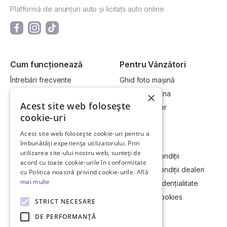
Platformă de anunțuri auto și licitații auto online.
Cum funcționează
Pentru Vânzători
Întrebări frecvente
Ghid foto mașină
Cum cumpăr la licitație?
Vinde-ți mașina
×
Acest site web folosește
Cum vând la licitație?
Devino dealer
cookie-uri
Acest site web folosește cookie-uri pentru a
Link-uri utile
Compania
îmbunătăți experiența utilizatorului. Prin
utilizarea site-ului nostru web, sunteți de
Informații utile vizionare
Termeni și condiții
acord cu toate cookie-urile în conformitate
Contact
Termeni și condiții dealeri
cu Politica noastră privind cookie-urile.
Află
mai multe
Soluționarea Online a litigiilor
Politică confidențialitate
ANCP
Politica de cookies
STRICT NECESARE
Hartă site
DE PERFORMANȚĂ