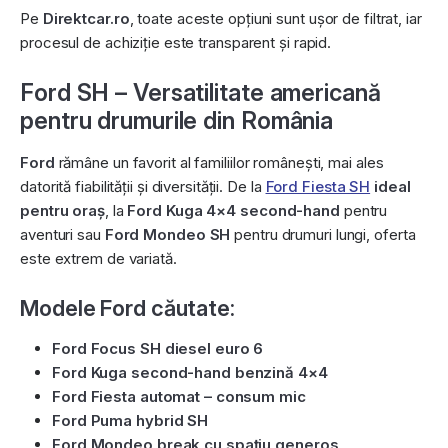
Pe
Direktcar.ro
, toate aceste opțiuni sunt ușor de filtrat, iar
procesul de achiziție este transparent și rapid.
Ford SH – Versatilitate americană
pentru drumurile din România
Ford
rămâne un favorit al familiilor românești, mai ales
datorită fiabilității și diversității. De la
Ford Fiesta SH
ideal
pentru oraș
, la
Ford Kuga 4×4 second-hand
pentru
aventuri sau
Ford Mondeo SH
pentru drumuri lungi, oferta
este extrem de variată.
Modele Ford căutate:
Ford Focus SH diesel euro 6
Ford Kuga second-hand benzină 4×4
Ford Fiesta automat – consum mic
Ford Puma hybrid SH
Ford Mondeo break cu spațiu generos