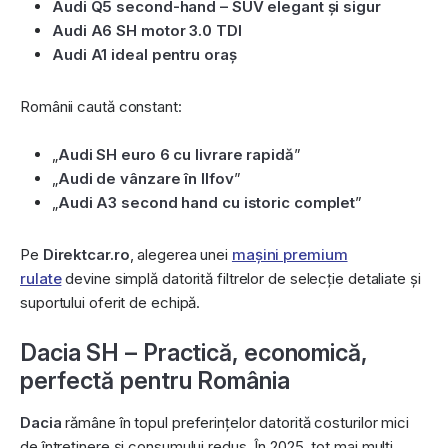
Audi Q5 second-hand – SUV elegant și sigur
Audi A6 SH motor 3.0 TDI
Audi A1 ideal pentru oraș
Românii caută constant:
„
Audi SH euro 6 cu livrare rapidă
”
„
Audi de vânzare în Ilfov
”
„
Audi A3 second hand cu istoric complet
”
Pe
Direktcar.ro
, alegerea unei
mașini premium
rulate
devine simplă datorită filtrelor de selecție detaliate și
suportului oferit de echipă.
Dacia SH – Practică, economică,
perfectă pentru România
Dacia
rămâne în topul preferințelor datorită costurilor mici
de întreținere și consumului redus. În 2025, tot mai mulți