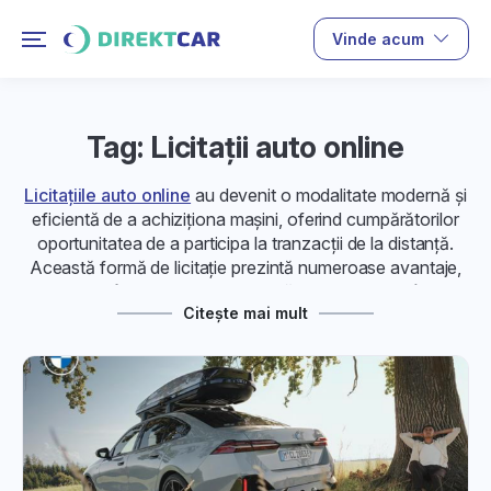
Vinde acum
Tag: Licitații auto online
Licitațiile auto online
au devenit o modalitate modernă și
eficientă de a achiziționa mașini, oferind cumpărătorilor
oportunitatea de a participa la tranzacții de la distanță.
Această formă de licitație prezintă numeroase avantaje,
transformând procesul de cumpărare a mașinilor într-o
Citește mai mult
experiență accesibilă și transparentă.