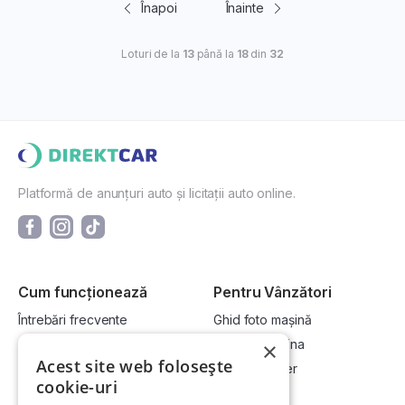
Înapoi
Înainte
Loturi de la
13
până la
18
din
32
Platformă de anunțuri auto și licitații auto online.
Cum funcționează
Pentru Vânzători
Întrebări frecvente
Ghid foto mașină
Cum cumpăr la licitație?
Vinde-ți mașina
×
Acest site web folosește
Cum vând la licitație?
Devino dealer
cookie-uri