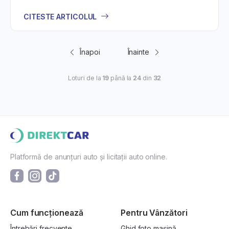
CITESTE ARTICOLUL
Înapoi
Înainte
Loturi de la
19
până la
24
din
32
Platformă de anunțuri auto și licitații auto online.
Cum funcționează
Pentru Vânzători
Întrebări frecvente
Ghid foto mașină