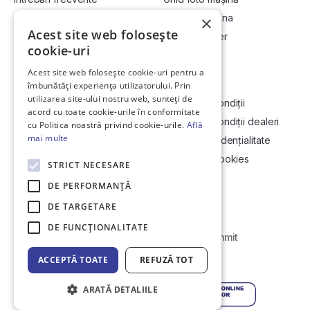
Cum cumpăr la licitație?
Vinde-ți mașina
×
Acest site web folosește
Cum vând la licitație?
Devino dealer
cookie-uri
Acest site web folosește cookie-uri pentru a
Link-uri utile
Compania
îmbunătăți experiența utilizatorului. Prin
utilizarea site-ului nostru web, sunteți de
Informații utile vizionare
Termeni și condiții
acord cu toate cookie-urile în conformitate
Contact
Termeni și condiții dealeri
cu Politica noastră privind cookie-urile.
Află
mai multe
Soluționarea Online a litigiilor
Politică confidențialitate
ANCP
Politica de cookies
STRICT NECESARE
Hartă site
DE PERFORMANȚĂ
DE TARGETARE
DE FUNCŢIONALITATE
Web Development by
Initial Commit
ACCEPTĂ TOATE
REFUZĂ TOT
© Copyright 2026 DirektCar
ARATĂ DETALIILE