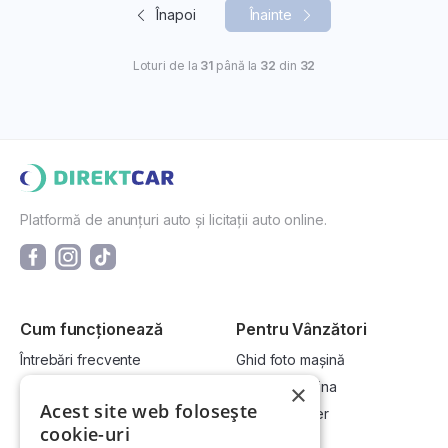
Înapoi
Înainte
Loturi de la
31
până la
32
din
32
Platformă de anunțuri auto și licitații auto online.
Cum funcționează
Pentru Vânzători
Întrebări frecvente
Ghid foto mașină
Cum cumpăr la licitație?
Vinde-ți mașina
×
Acest site web folosește
Cum vând la licitație?
Devino dealer
cookie-uri