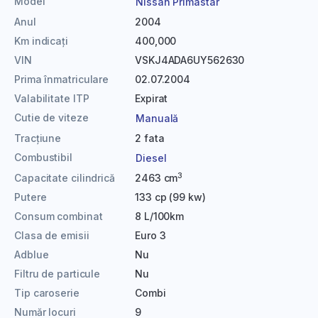
Model
Nissan Primastar
Anul
2004
Km indicați
400,000
VIN
VSKJ4ADA6UY562630
Prima înmatriculare
02.07.2004
Valabilitate ITP
Expirat
Cutie de viteze
Manuală
Tracțiune
2 fata
Combustibil
Diesel
3
Capacitate cilindrică
2463 cm
Putere
133 cp (99 kw)
Consum combinat
8 L/100km
Clasa de emisii
Euro 3
Adblue
Nu
Filtru de particule
Nu
Tip caroserie
Combi
Număr locuri
9