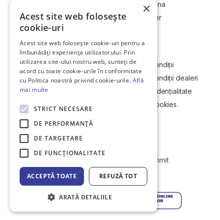
Cum cumpăr la licitație?
Vinde-ți mașina
×
Acest site web folosește
Cum vând la licitație?
Devino dealer
cookie-uri
Acest site web folosește cookie-uri pentru a
Link-uri utile
Compania
îmbunătăți experiența utilizatorului. Prin
utilizarea site-ului nostru web, sunteți de
Informații utile vizionare
Termeni și condiții
acord cu toate cookie-urile în conformitate
Contact
Termeni și condiții dealeri
cu Politica noastră privind cookie-urile.
Află
mai multe
Soluționarea Online a litigiilor
Politică confidențialitate
ANCP
Politica de cookies
STRICT NECESARE
Hartă site
DE PERFORMANȚĂ
DE TARGETARE
DE FUNCŢIONALITATE
Web Development by
Initial Commit
ACCEPTĂ TOATE
REFUZĂ TOT
© Copyright 2026 DirektCar
ARATĂ DETALIILE