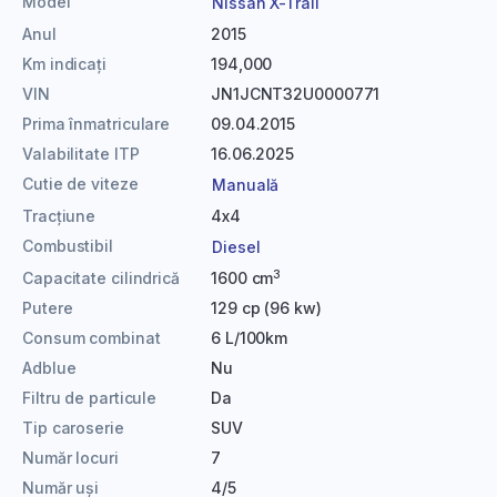
Model
Nissan X-Trail
Anul
2015
Km indicați
194,000
VIN
JN1JCNT32U0000771
Prima înmatriculare
09.04.2015
Valabilitate ITP
16.06.2025
Cutie de viteze
Manuală
Tracțiune
4x4
Combustibil
Diesel
3
Capacitate cilindrică
1600 cm
Putere
129 cp (96 kw)
Consum combinat
6 L/100km
Adblue
Nu
Filtru de particule
Da
Tip caroserie
SUV
Număr locuri
7
Număr uși
4/5