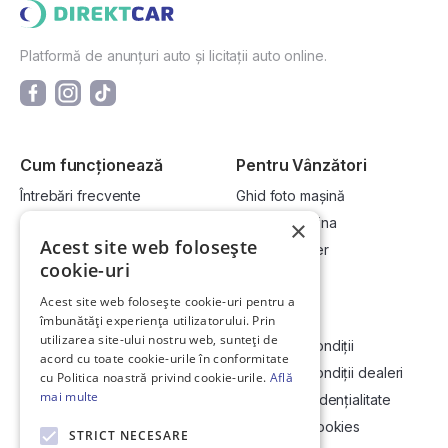
Platformă de anunțuri auto și licitații auto online.
Cum funcționează
Pentru Vânzători
Întrebări frecvente
Ghid foto mașină
Cum cumpăr la licitație?
Vinde-ți mașina
×
Acest site web folosește
Cum vând la licitație?
Devino dealer
cookie-uri
Acest site web folosește cookie-uri pentru a
Link-uri utile
Compania
îmbunătăți experiența utilizatorului. Prin
utilizarea site-ului nostru web, sunteți de
Informații utile vizionare
Termeni și condiții
acord cu toate cookie-urile în conformitate
Contact
Termeni și condiții dealeri
cu Politica noastră privind cookie-urile.
Află
mai multe
Soluționarea Online a litigiilor
Politică confidențialitate
ANCP
Politica de cookies
STRICT NECESARE