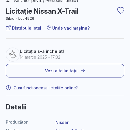
Vânzător privat / Persoană juridică
Licitație Nissan X-Trail
Sibiu
Lot 4926
Distribuie lotul
Unde vad mașina?
Licitația s-a încheiat!
14 martie 2025 - 17:32
Vezi alte licitații
Cum functioneaza licitatiile online?
Detalii
Producător
Nissan