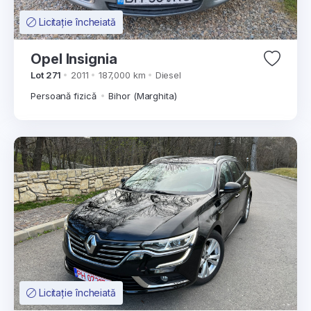
Licitație încheiată
Opel Insignia
Lot 271
2011
187,000 km
Diesel
Persoană fizică
Bihor (Marghita)
Licitație încheiată