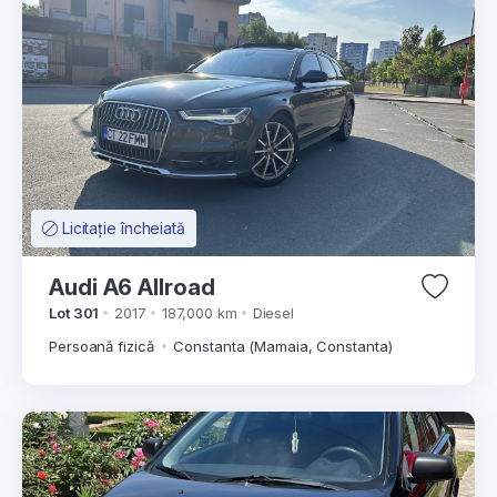
Licitație încheiată
Audi A6 Allroad
Lot 301
2017
187,000 km
Diesel
Persoană fizică
Constanta (Mamaia, Constanta)