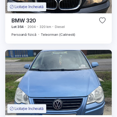
Licitație încheiată
BMW 320
Lot 354
2004
320 km
Diesel
Persoană fizică
Teleorman (Calinesti)
Licitație încheiată