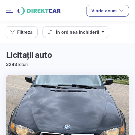
Vinde acum
Filtreză
În ordinea închiderii
Licitații auto
3243
loturi