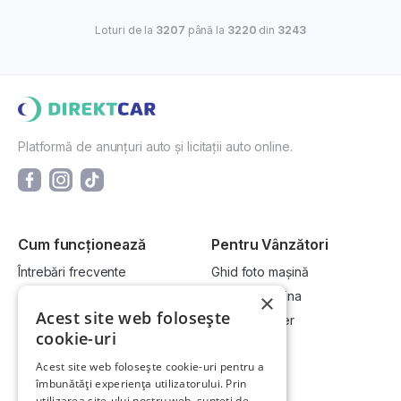
Loturi de la
3207
până la
3220
din
3243
Platformă de anunțuri auto și licitații auto online.
Cum funcționează
Pentru Vânzători
Întrebări frecvente
Ghid foto mașină
Cum cumpăr la licitație?
Vinde-ți mașina
×
Acest site web folosește
Cum vând la licitație?
Devino dealer
cookie-uri
Acest site web folosește cookie-uri pentru a
Link-uri utile
Compania
îmbunătăți experiența utilizatorului. Prin
utilizarea site-ului nostru web, sunteți de