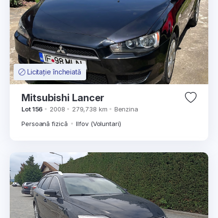
Licitație încheiată
Mitsubishi Lancer
Lot 156
2008
279,738 km
Benzina
Persoană fizică
Ilfov (Voluntari)