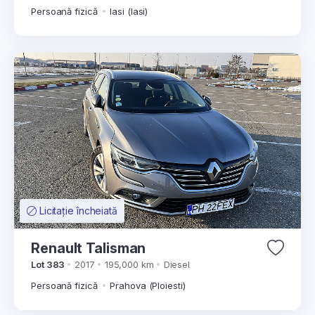
Persoană fizică
Iasi (Iasi)
Licitație încheiată
Renault Talisman
Lot 383
2017
195,000 km
Diesel
Persoană fizică
Prahova (Ploiesti)