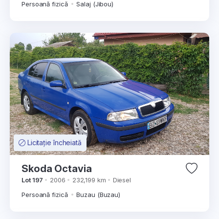
Persoană fizică
Salaj (Jibou)
Licitație încheiată
Skoda Octavia
Lot 197
2006
232,199 km
Diesel
Persoană fizică
Buzau (Buzau)