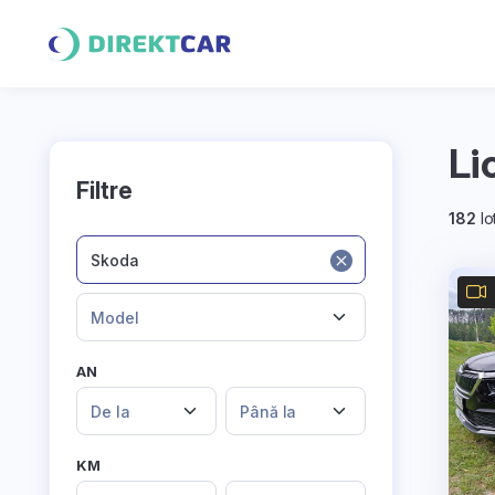
Li
Filtre
182
lo
Skoda
Model
AN
De la
Până la
KM