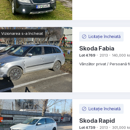
Vizionarea s-a încheiat
Licitație încheiată
Skoda Fabia
Lot 4769
2013
140,000 
Vânzător privat / Persoană f
Licitație încheiată
Skoda Rapid
Lot 4739
2013
301,000 