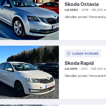
Skoda Octavia
Lot 4682
2018
180,000 
Vânzător privat / Persoană j
Licitație încheiată
Skoda Rapid
Lot 4619
2013
299,000 
Vânzător privat / Persoană f