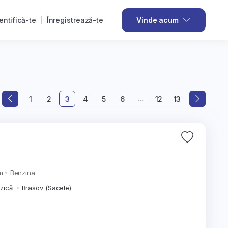
entifică-te
Înregistrează-te
Vinde acum
...
1
2
3
4
5
6
12
13
m
Benzina
izică
Brasov (Sacele)