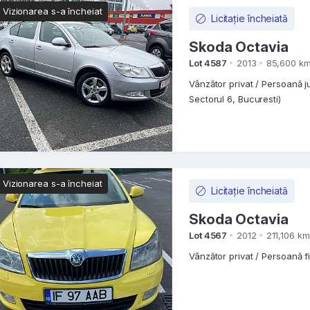
Vizionarea s-a încheiat
Licitație încheiată
Skoda Octavia
Lot 4587
2013
85,600 k
Vânzător privat / Persoană j
Sectorul 6, Bucuresti)
Vizionarea s-a încheiat
Licitație încheiată
Skoda Octavia
Lot 4567
2012
211,106 km
Vânzător privat / Persoană f