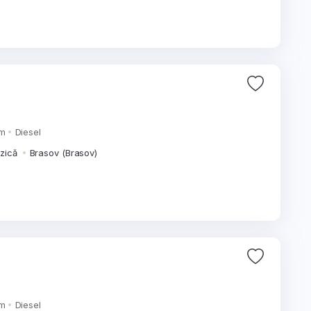
km
Diesel
izică
Brasov (Brasov)
km
Diesel