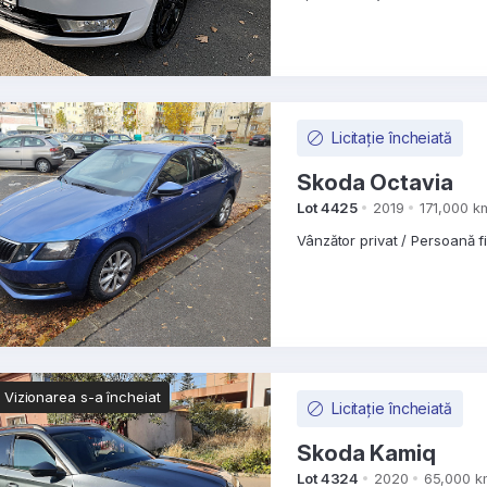
Licitație încheiată
Skoda Octavia
Lot 4425
2019
171,000 k
Vânzător privat / Persoană f
Vizionarea s-a încheiat
Licitație încheiată
Skoda Kamiq
Lot 4324
2020
65,000 k