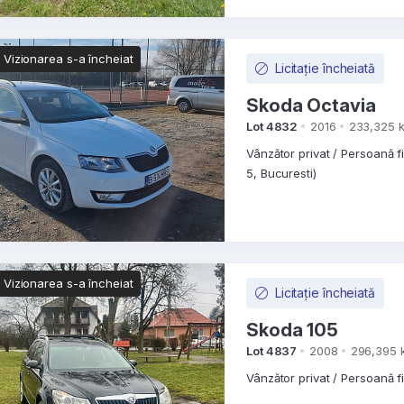
Vizionarea s-a încheiat
Licitație încheiată
Skoda Octavia
Lot 4832
2016
233,325 
Vânzător privat / Persoană f
5, Bucuresti)
Vizionarea s-a încheiat
Licitație încheiată
Skoda 105
Lot 4837
2008
296,395 
Vânzător privat / Persoană f