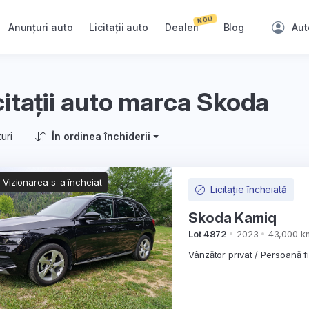
NOU
Anunțuri auto
Licitații auto
Dealeri
Blog
Aut
citații auto marca Skoda
turi
În ordinea închiderii
Vizionarea s-a încheiat
Licitație încheiată
Skoda Kamiq
Lot 4872
2023
43,000 k
Vânzător privat / Persoană f