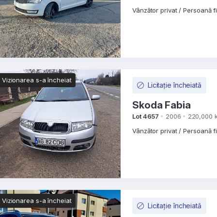
Vânzător privat / Persoană f
Vizionarea s-a încheiat
Licitație încheiată
Skoda Fabia
Lot 4657
2006
220,000 
Vânzător privat / Persoană f
Vizionarea s-a încheiat
Licitație încheiată