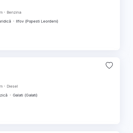
km
Benzina
uridică
Ilfov (Popesti Leordeni)
km
Diesel
izică
Galati (Galati)