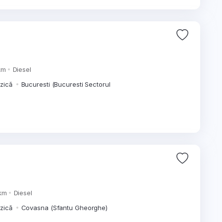
km
Diesel
izică
Bucuresti (Bucuresti Sectorul
km
Diesel
izică
Covasna (Sfantu Gheorghe)