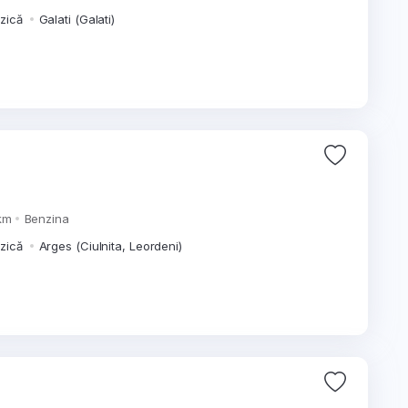
izică
Galati (Galati)
km
Benzina
izică
Arges (Ciulnita, Leordeni)