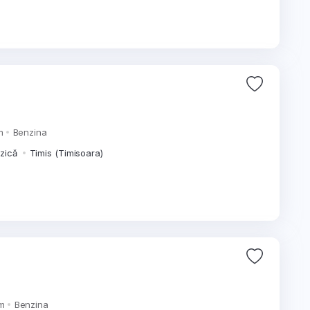
m
Benzina
izică
Timis (Timisoara)
m
Benzina