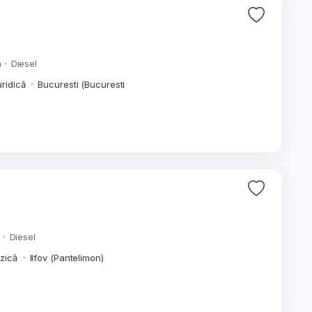
m
Diesel
uridică
Bucuresti (Bucuresti
Diesel
izică
Ilfov (Pantelimon)