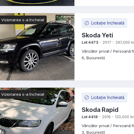
Vizionarea s-a încheiat
Licitație încheiată
Skoda Yeti
Lot 4473
2017
267,000 
Vânzător privat / Persoană f
6, Bucuresti)
Vizionarea s-a încheiat
Licitație încheiată
Skoda Rapid
Lot 4418
2016
123,000 k
Vânzător privat / Persoană f
3, Bucuresti)