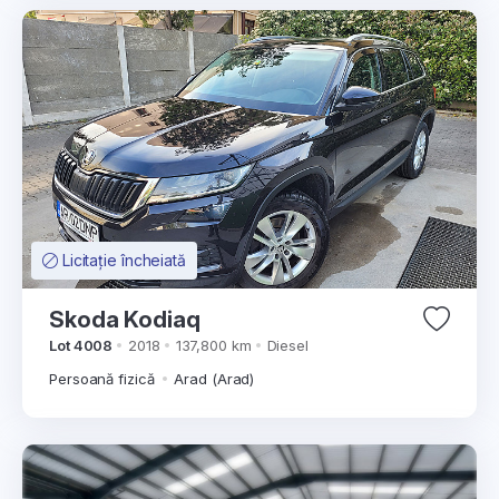
Licitație încheiată
Skoda Kodiaq
Lot 4008
2018
137,800 km
Diesel
Persoană fizică
Arad (Arad)