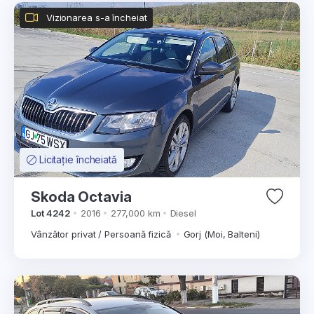
Vizionarea s-a încheiat
Licitație încheiată
Skoda Octavia
Lot 4242
2016
277,000 km
Diesel
Vânzător privat / Persoană fizică
Gorj (Moi, Balteni)