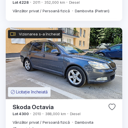
Lot 4228
2011
352,000 km
Diesel
Vânzător privat / Persoană fizică
Dambovita (Pietrari)
Vizionarea s-a încheiat
Licitație încheiată
Skoda Octavia
Lot 4300
2010
388,000 km
Diesel
Vânzător privat / Persoană fizică
Dambovita