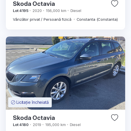
Skoda Octavia
Lot 4195
2020
156,000 km
Diesel
Vânzător privat / Persoană fizică
Constanta (Constanta)
Licitație încheiată
Skoda Octavia
Lot 4180
2019
195,000 km
Diesel