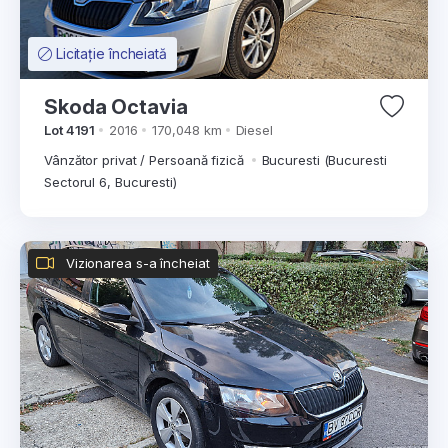
Licitație încheiată
Skoda Octavia
Lot 4191
2016
170,048 km
Diesel
Vânzător privat / Persoană fizică
Bucuresti (Bucuresti
Sectorul 6, Bucuresti)
Vizionarea s-a încheiat