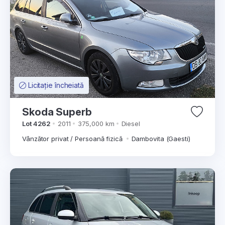
Licitație încheiată
Skoda Superb
Lot 4262
2011
375,000 km
Diesel
Vânzător privat / Persoană fizică
Dambovita (Gaesti)