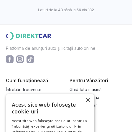
Loturi de la
43
până la
56
din
182
Platformă de anunțuri auto și licitații auto online.
Cum funcționează
Pentru Vânzători
Întrebări frecvente
Ghid foto mașină
Cum cumpăr la licitație?
Vinde-ți mașina
×
Acest site web folosește
Cum vând la licitație?
Devino dealer
cookie-uri
Acest site web folosește cookie-uri pentru a
Link-uri utile
Compania
îmbunătăți experiența utilizatorului. Prin
utilizarea site-ului nostru web, sunteți de