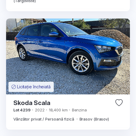
(Targoviste)
Licitație încheiată
Skoda Scala
Lot 4239
2022
18,400 km
Benzina
Vânzător privat / Persoană fizică
Brasov (Brasov)