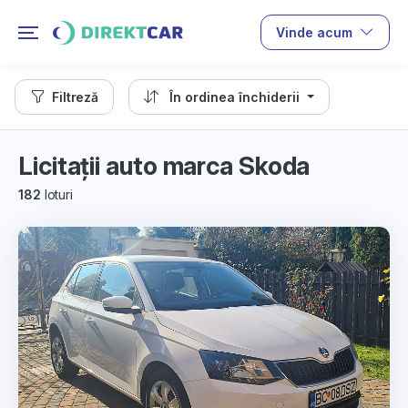
Vinde acum
Filtreză
În ordinea închiderii
Licitații auto marca Skoda
182
loturi