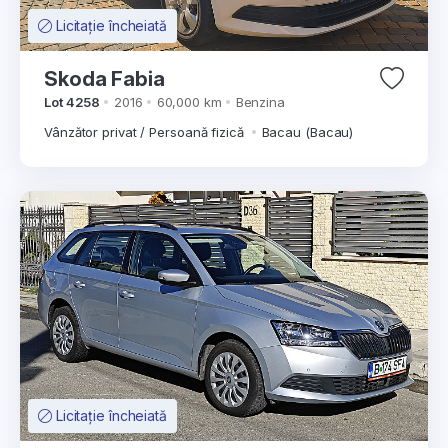
Licitație încheiată
Skoda Fabia
Lot 4258
2016
60,000 km
Benzina
Vânzător privat / Persoană fizică
Bacau (Bacau)
Licitație încheiată