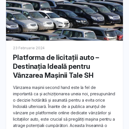
Aflǎ cum să gestionezi interacțiunile cu potențialii
cumpărători, inclusiv răspunsurile la întrebări frecvente și
programarea probelor de conducere.
5. Procesul de Licitare și Vânzare:
Înțelege
etapele procesului de licitare și vânzare
pe
DirektCar.ro. Îți aratăm cum să optimizezi prezența mașinii
23 Februarie 2024
tale în licitații pentru a atrage oferte competitive.
Platforma de licitații auto –
6. Finalizarea Tranzacției pentru
Destinația Ideală pentru
Licitația Auto:
Vânzarea Mașinii Tale SH
Află pașii finali pentru finalizarea tranzacției.
Vânzarea mașinii second hand este la fel de
7. Asistență și Resurse Adiționale:
importantă ca și achiziționarea uneia noi, presupunând
o decizie hotărâtă și asumată pentru a evita orice
Echipa noastră de asistență este mereu pregătită să te
îndoială ulterioară. Înainte de a publica anunțul de
ajute. Descoperă cum să beneficiezi de resursele
vânzare pe platformele online dedicate vânzărilor și
suplimentare pentru a-ți maximiza succesul în procesul de
licitațiilor auto, este crucial să pregătiți mașina pentru a
vânzare.
atrage potențialii cumpărători. Aceasta înseamnă o
Prin urmare, începe să-ți vinzi mașina second-hand cu