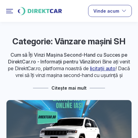
Vinde acum
Categorie: Vânzare maşini SH
Cum să Îți Vinzi Mașina Second-Hand cu Succes pe
DirektCar.ro - Informații pentru Vânzători
Bine ați venit
pe DirektCar.ro, platforma noastră de
licitații auto
! Dacă
vrei să îți vinzi mașina second-hand cu ușurință și
profitabil pe DirektCar.ro, am pregătit pentru tine informații
Citește mai mult
complete în mai multe articole. Află pașii esențiali pentru
a-ți maximiza șansele de vânzare și a obține prețul corect
pentru vehiculul tău.
1. Înregistrarea și Crearea Anunțului
Auto:
Învață cum să îți înregistrezi mașina și să creezi un anunț