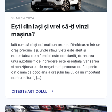
atrăgător. În articole îți vom explica cum să evidențiezi
aspectele cheie și să atragi atenția potențialilor
cumpărători.
25 Martie 2024
2. Pregătirea Mașinii SH pentru
Eşti din Iaşi şi vrei să-ți vinzi
Vânzare:
mașina?
Descoperă sfaturile noastre despre cum să pregătești
Iată cum să obții cel mai bun preț cu Direktcar.ro Într-un
mașina pentru prezentare. De la curățenie la întreținere,
oraș precum Iași, unde ritmul vieții este alert și
află ce faci pentru a impresiona potențialii cumpărători.
necesitatea de a fi mobil este constantă, deținerea
unui autoturism de încredere este esențială. Vânzarea
3. Setarea Prețului Corect:
și achiziționarea de mașini sunt procese ce fac parte
În aceste articole îți oferim strategii pentru stabilirea unui
din dinamica cotidiană a orașului. Iașiul, ca un important
preț corect pentru mașina ta SH. Află cum să ții cont de
centru cultural, […]
factori precum kilometrajul, starea tehnică și opțiunile
suplimentare.
CITESTE ARTICOLUL
4. Interacțiunea cu Potențialii
Cumpărători: