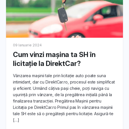
09 Ianuarie 2024
Cum vinzi maşina ta SH în
licitație la DirektCar?
Vânzarea mașinii tale prin licitație auto poate suna
intimidant, dar cu DirektCar.ro, procesul este simplificat
și eficient. Urmând câțiva pași cheie, poți naviga cu
ușurință prin vânzare, de la pregătirea inițială până la
finalizarea tranzacției. Pregătirea Mașinii pentru
Licitația pe DirektCar.ro Primul pas în vânzarea mașinii
tale SH este să o pregătești pentru licitație. Asigură-te
[…]