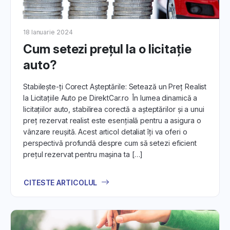
18 Ianuarie 2024
Cum setezi prețul la o licitație
auto?
Stabilește-ți Corect Așteptările: Setează un Preț Realist
la Licitațiile Auto pe DirektCar.ro În lumea dinamică a
licitațiilor auto, stabilirea corectă a așteptărilor și a unui
preț rezervat realist este esențială pentru a asigura o
vânzare reușită. Acest articol detaliat îți va oferi o
perspectivă profundă despre cum să setezi eficient
prețul rezervat pentru mașina ta […]
CITESTE ARTICOLUL