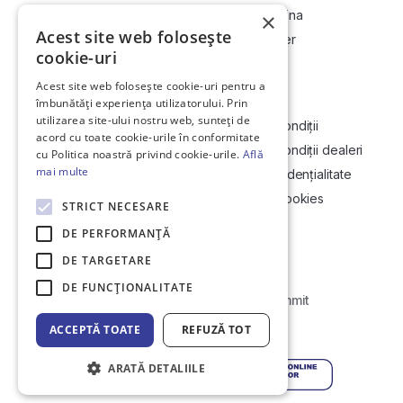
Cum cumpăr la licitație?
Vinde-ți mașina
×
Acest site web folosește
Cum vând la licitație?
Devino dealer
cookie-uri
Acest site web folosește cookie-uri pentru a
Link-uri utile
Compania
îmbunătăți experiența utilizatorului. Prin
utilizarea site-ului nostru web, sunteți de
Informații utile vizionare
Termeni și condiții
acord cu toate cookie-urile în conformitate
Contact
Termeni și condiții dealeri
cu Politica noastră privind cookie-urile.
Află
mai multe
Soluționarea Online a litigiilor
Politică confidențialitate
ANCP
Politica de cookies
STRICT NECESARE
Hartă site
DE PERFORMANȚĂ
DE TARGETARE
DE FUNCŢIONALITATE
Web Development by
Initial Commit
ACCEPTĂ TOATE
REFUZĂ TOT
© Copyright 2026 DirektCar
ARATĂ DETALIILE