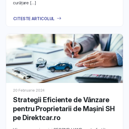
curățare […]
încredere pe
DirektCar.ro
, urmărind informațiile pas cu pas
pentru o experiență de vânzare eficientă și fără stres.
CITESTE ARTICOLUL
20 Februarie 2024
Strategii Eficiente de Vânzare
pentru Proprietarii de Mașini SH
pe Direktcar.ro