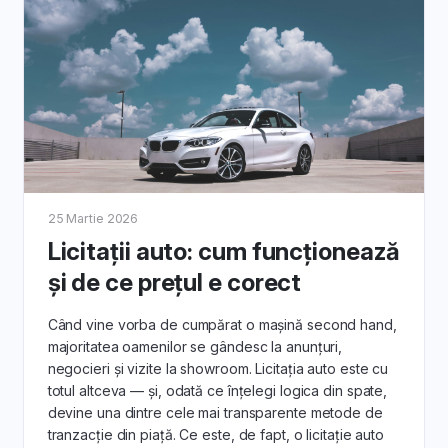
potențialilor cumpărători.
2. Pregătirea Mașinii SH pentru Vânzare:
eră sfaturile noastre despre cum să pregătești mașina
re. De la curățenie la întreținere, află ce faci pentru a i
potențialii cumpărători.
3. Setarea Prețului Corect:
25 Martie 2026
articole îți oferim strategii pentru stabilirea unui preț co
Licitații auto: cum funcționează
a SH. Află cum să ții cont de factori precum kilometraju
și de ce prețul e corect
tehnică și opțiunile suplimentare.
4. Interacțiunea cu Potențialii Cumpărători
Când vine vorba de cumpărat o mașină second hand,
majoritatea oamenilor se gândesc la anunțuri,
m să gestionezi interacțiunile cu potențialii cumpărători, 
negocieri și vizite la showroom. Licitația auto este cu
rile la întrebări frecvente și programarea probelor de c
totul altceva — și, odată ce înțelegi logica din spate,
devine una dintre cele mai transparente metode de
5. Procesul de Licitare și Vânzare:
tranzacție din piață. Ce este, de fapt, o licitație auto