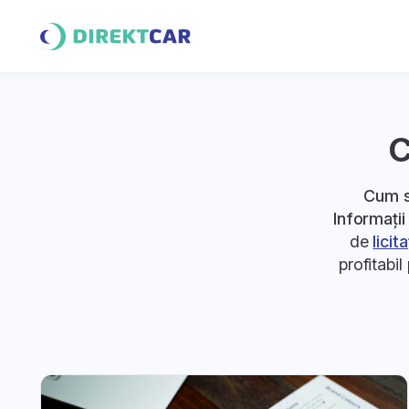
C
Cum s
Informații
de
licit
profitabi
multe artic
Învață cum 
îți vo