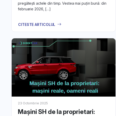
pregătești actele din timp. Vestea mai puțin bună: din
Înțelege
e
februarie 2026, […]
cum să o
CITESTE ARTICOLUL
6.
Echipa noa
să benef
Prin urmare,
informațiile 
23 Octombrie 2025
Mașini SH de la proprietari: