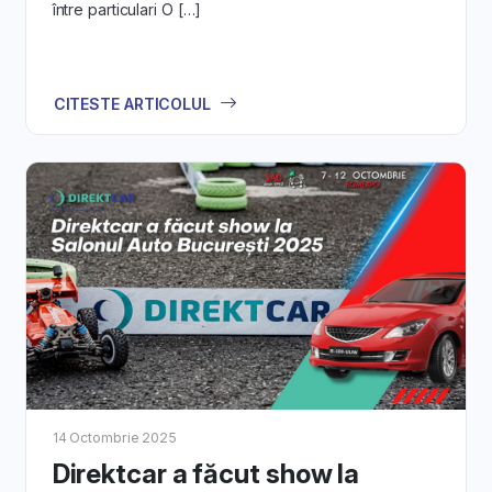
între particulari O […]
tapele procesului de licitare și vânzare
pe DirektCar.ro.
ptimizezi prezența mașinii tale în licitații pentru a atra
competitive.
CITESTE ARTICOLUL
 Finalizarea Tranzacției pentru Licitația Au
Află pașii finali pentru finalizarea tranzacției.
7. Asistență și Resurse Adiționale:
stră de asistență este mereu pregătită să te ajute. De
iciezi de resursele suplimentare pentru a-ți maximiza su
procesul de vânzare.
 începe să-ți vinzi mașina second-hand cu încredere pe
DirektCar.
pas cu pas pentru o experiență de vânzare eficientă și fără stres.
14 Octombrie 2025
Direktcar a făcut show la