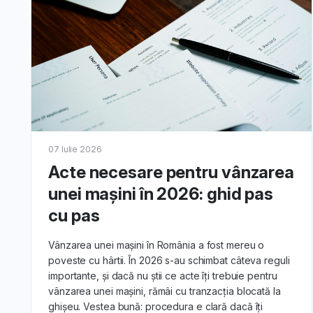
Descop
prezenta
07 Iulie 2026
În aceste 
Acte necesare pentru vânzarea
mașina t
unei mașini în 2026: ghid pas
cu pas
Vânzarea unei mașini în România a fost mereu o
Aflǎ cu
poveste cu hârtii. În 2026 s-au schimbat câteva reguli
răspunsu
importante, și dacă nu știi ce acte îți trebuie pentru
vânzarea unei maşini, rămâi cu tranzacția blocată la
ghișeu. Vestea bună: procedura e clară dacă îți