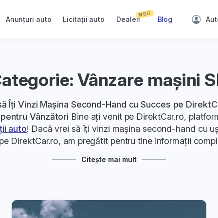
NOU
Anunțuri auto
Licitații auto
Dealeri
Blog
Aut
ategorie: Vânzare maşini 
ă Îți Vinzi Mașina Second-Hand cu Succes pe DirektCa
 pentru Vânzători
Bine ați venit pe DirektCar.ro, platfo
ații auto
! Dacă vrei să îți vinzi mașina second-hand cu uș
l pe DirektCar.ro, am pregătit pentru tine informații compl
ole. Află pașii esențiali pentru a-ți maximiza șansele de 
Citește mai mult
obține prețul corect pentru vehiculul tău.
1. Înregistrarea și Crearea Anunțului Auto
să îți înregistrezi mașina și să creezi un anunț atrăgător.
m explica cum să evidențiezi aspectele cheie și să atragi 