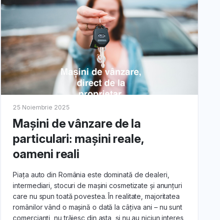
 pentru
mpresiona
25 Noiembrie 2025
rect pentru
Mașini de vânzare de la
l, starea
particulari: mașini reale,
oameni reali
:
Piața auto din România este dominată de dealeri,
inclusiv
intermediari, stocuri de mașini cosmetizate și anunțuri
onducere.
care nu spun toată povestea. În realitate, majoritatea
românilor vând o mașină o dată la câțiva ani – nu sunt
comercianți, nu trăiesc din asta, și nu au niciun interes