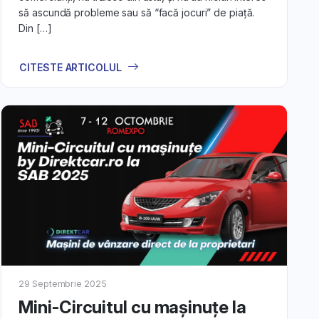
să ascundă probleme sau să “facă jocuri” de piață.
 Îți aratăm
Din […]
ge oferte
CITESTE ARTICOLUL
to:
scoperă cum
ccesul în
ro
, urmărind
29 Septembrie 2025
Mini-Circuitul cu maşinuțe la