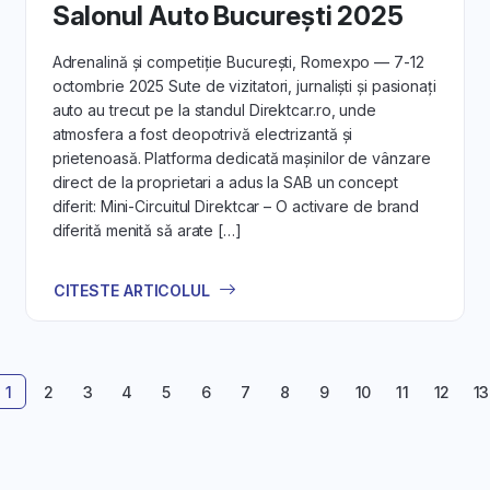
Salonul Auto București 2025
Adrenalină și competiție București, Romexpo — 7-12
octombrie 2025 Sute de vizitatori, jurnaliști și pasionați
auto au trecut pe la standul Direktcar.ro, unde
atmosfera a fost deopotrivă electrizantă și
prietenoasă. Platforma dedicată mașinilor de vânzare
direct de la proprietari a adus la SAB un concept
diferit: Mini-Circuitul Direktcar – O activare de brand
diferitǎ menitǎ sǎ arate […]
CITESTE ARTICOLUL
1
2
3
4
5
6
7
8
9
10
11
12
13