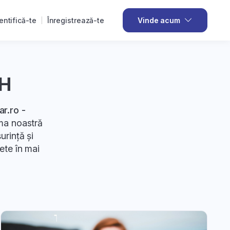
entifică-te
Înregistrează-te
Vinde acum
SH
r.ro -
rma noastră
urință și
ete în mai
vânzare și a
:
 În articole
atenția