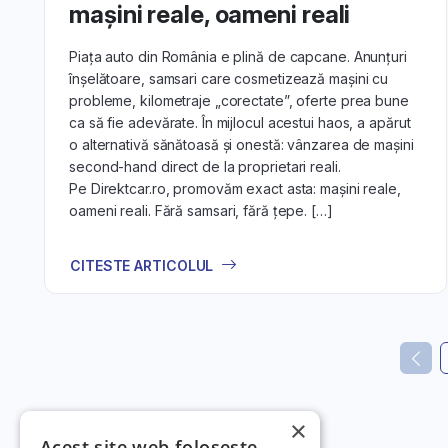
mașini reale, oameni reali
Piața auto din România e plină de capcane. Anunțuri
înșelătoare, samsari care cosmetizează mașini cu
probleme, kilometraje „corectate”, oferte prea bune
ca să fie adevărate. În mijlocul acestui haos, a apărut
o alternativă sănătoasă și onestă: vânzarea de mașini
second-hand direct de la proprietari reali.
Pe Direktcar.ro, promovăm exact asta: mașini reale,
oameni reali. Fără samsari, fără țepe. […]
CITESTE ARTICOLUL
×
Acest site web folosește