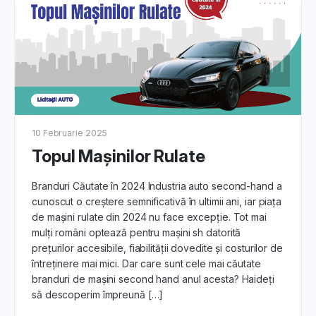
Aflǎ cum să gestionezi interacțiunile cu potențialii
cumpărători, inclusiv răspunsurile la întrebări frecvente și
programarea probelor de conducere.
5. Procesul de Licitare și Vânzare:
Înțelege
etapele procesului de licitare și vânzare
pe
DirektCar.ro. Îți aratăm cum să optimizezi prezența mașinii
tale în licitații pentru a atrage oferte competitive.
10 Februarie 2025
6. Finalizarea Tranzacției pentru
Topul Mașinilor Rulate
Licitația Auto:
Branduri Căutate în 2024 Industria auto second-hand a
Află pașii finali pentru finalizarea tranzacției.
cunoscut o creștere semnificativă în ultimii ani, iar piața
de mașini rulate din 2024 nu face excepție. Tot mai
7. Asistență și Resurse Adiționale:
mulți români optează pentru mașini sh datorită
prețurilor accesibile, fiabilității dovedite și costurilor de
Echipa noastră de asistență este mereu pregătită să te
întreținere mai mici. Dar care sunt cele mai căutate
ajute. Descoperă cum să beneficiezi de resursele
branduri de mașini second hand anul acesta? Haideți
suplimentare pentru a-ți maximiza succesul în procesul de
să descoperim împreună […]
vânzare.
Prin urmare, începe să-ți vinzi mașina second-hand cu