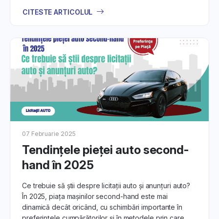
încredere pe
DirektCar.ro
, urmărind informațiile pas cu pas
CITESTE ARTICOLUL
pentru o experiență de vânzare eficientă și fără stres.
07 Februarie 2025
Tendințele pieței auto second-
hand în 2025
Ce trebuie să știi despre licitații auto și anunțuri auto?
În 2025, piața mașinilor second-hand este mai
dinamică decât oricând, cu schimbări importante în
preferințele cumpărătorilor și în metodele prin care