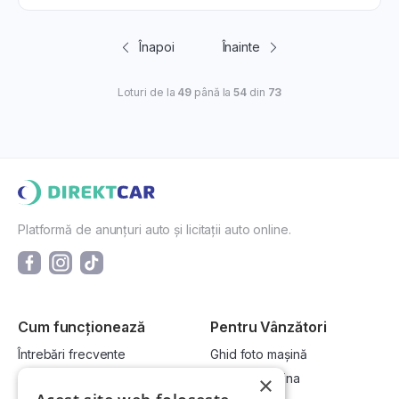
Înapoi
Înainte
Loturi de la
49
până la
54
din
73
Platformă de anunțuri auto și licitații auto online.
Cum funcționează
Pentru Vânzători
Întrebări frecvente
Ghid foto mașină
Cum cumpăr la licitație?
Vinde-ți mașina
×