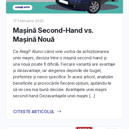
atrăgător. În articole îți vom explica cum să evidențiezi
aspectele cheie și să atragi atenția potențialilor
cumpărători.
17 Februarie 2025
2. Pregătirea Mașinii SH pentru
Mașină Second-Hand vs.
Vânzare:
Mașină Nouă
Descoperă sfaturile noastre despre cum să pregătești
Ce Alegi? Atunci când vine vorba de achiziționarea
mașina pentru prezentare. De la curățenie la întreținere,
unei mașini, decizia între o mașină second-hand și
află ce faci pentru a impresiona potențialii cumpărători.
una nouă poate fi dificilă. Fiecare variantă are avantaje
și dezavantaje, iar alegerea depinde de buget,
3. Setarea Prețului Corect:
preferințe și nevoi specifice. În acest articol, analizăm
În aceste articole îți oferim strategii pentru stabilirea unui
beneficiile și provocările fiecărei opțiuni, ajutându-te
preț corect pentru mașina ta SH. Află cum să ții cont de
să iei cea mai bună decizie. Avantajele unei mașini
factori precum kilometrajul, starea tehnică și opțiunile
second-hand Dezavantajele unei mașini […]
suplimentare.
CITESTE ARTICOLUL
4. Interacțiunea cu Potențialii
Cumpărători: