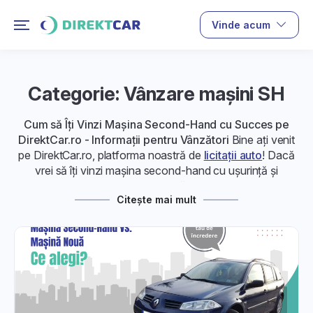
Vinde acum
Categorie: Vânzare maşini SH
Cum să Îți Vinzi Mașina Second-Hand cu Succes pe
DirektCar.ro - Informații pentru Vânzători
Bine ați venit
pe DirektCar.ro, platforma noastră de
licitații auto
! Dacă
vrei să îți vinzi mașina second-hand cu ușurință și
profitabil pe DirektCar.ro, am pregătit pentru tine informații
Citește mai mult
complete în mai multe articole. Află pașii esențiali pentru
a-ți maximiza șansele de vânzare și a obține prețul corect
pentru vehiculul tău.
1. Înregistrarea și Crearea Anunțului
Auto:
Învață cum să îți înregistrezi mașina și să creezi un anunț