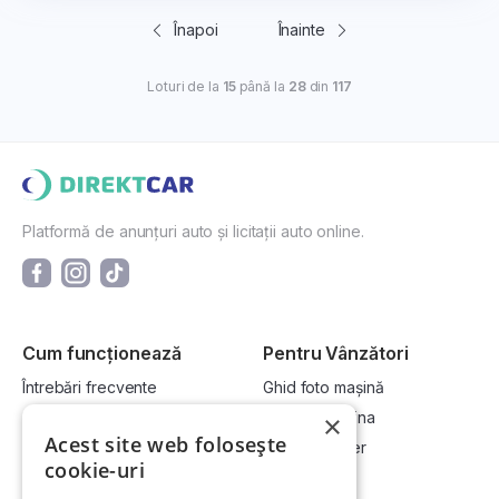
Înapoi
Înainte
Loturi de la
15
până la
28
din
117
Platformă de anunțuri auto și licitații auto online.
Cum funcționează
Pentru Vânzători
Întrebări frecvente
Ghid foto mașină
Cum cumpăr la licitație?
Vinde-ți mașina
×
Acest site web folosește
Cum vând la licitație?
Devino dealer
cookie-uri