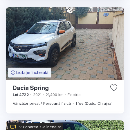
Licitație încheiată
Dacia Spring
Lot 4722
2021
21,400 km
Electric
Vânzător privat / Persoană fizică
Ilfov (Dudu, Chiajna)
Vizionarea s-a încheiat