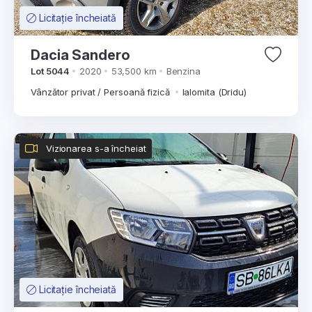
Licitație încheiată
Dacia Sandero
Lot 5044
2020
53,500 km
Benzina
Vânzător privat / Persoană fizică
Ialomita (Dridu)
Vizionarea s-a încheiat
Licitație încheiată