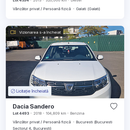
Lot 4534
2013
320,000 km
Diesel
Vânzător privat / Persoană fizică
Galati (Galati)
Vizionarea s-a încheiat
Licitație încheiată
Dacia Sandero
Lot 4493
2018
104,809 km
Benzina
Vânzător privat / Persoană fizică
Bucuresti (Bucuresti
Sectorul 4, Bucuresti)