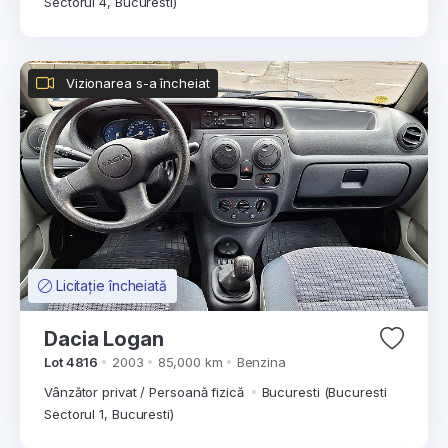
Sectorul 4, Bucuresti)
Vizionarea s-a încheiat
Licitație încheiată
Dacia Logan
Lot 4816
2003
85,000 km
Benzina
Vânzător privat / Persoană fizică
Bucuresti (Bucuresti
Sectorul 1, Bucuresti)