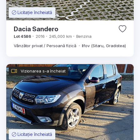
Licitație încheiată
Dacia Sandero
Lot 4586
2016
245,000 km
Benzina
Vânzător privat / Persoană fizică
Ilfov (Sitaru, Gradistea)
Vizionarea s-a încheiat
Licitație încheiată