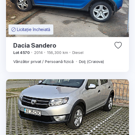
Licitație încheiată
Dacia Sandero
Lot 4570
2014
156,300 km
Diesel
Vânzător privat / Persoană fizică
Dolj (Craiova)