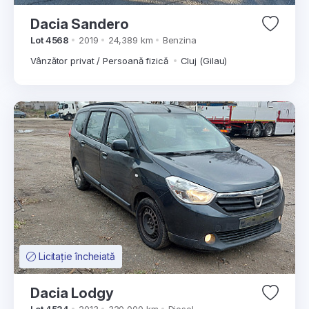
Dacia Sandero
Lot 4568
2019
24,389 km
Benzina
Vânzător privat / Persoană fizică
Cluj (Gilau)
Licitație încheiată
Dacia Lodgy