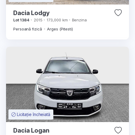
Dacia Lodgy
Lot 1384
2015
173,000 km
Benzina
Persoană fizică
Arges (Pitesti)
Licitație încheiată
Dacia Logan