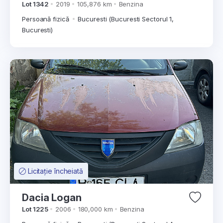
Lot 1342
2019
105,876 km
Benzina
Persoană fizică
Bucuresti (Bucuresti Sectorul 1,
Bucuresti)
Licitație încheiată
Dacia Logan
Lot 1225
2006
180,000 km
Benzina