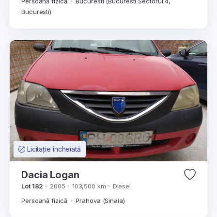
Persoană fizică
Bucuresti (Bucuresti Sectorul 4,
Bucuresti)
Licitație încheiată
Dacia Logan
Lot 182
2005
103,500 km
Diesel
Persoană fizică
Prahova (Sinaia)