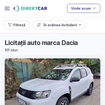
Vinde acum
Filtreză
În ordinea închiderii
Licitații auto marca Dacia
117
loturi