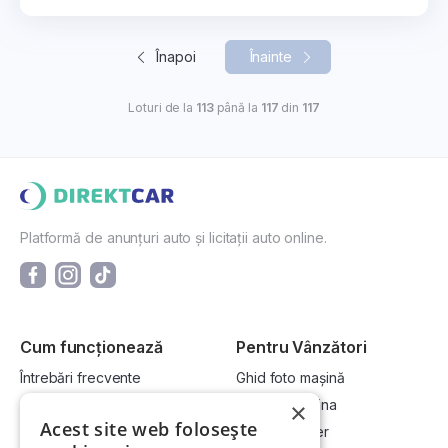
Înapoi
Înainte
Loturi de la
113
până la
117
din
117
Platformă de anunțuri auto și licitații auto online.
Cum funcționează
Pentru Vânzători
Întrebări frecvente
Ghid foto mașină
Cum cumpăr la licitație?
Vinde-ți mașina
×
Acest site web folosește
Cum vând la licitație?
Devino dealer