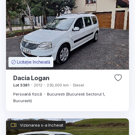
Licitație încheiată
Dacia Logan
Lot 3381
2012
230,000 km
Diesel
Persoană fizică
Bucuresti (Bucuresti Sectorul 1,
Bucuresti)
Vizionarea s-a încheiat