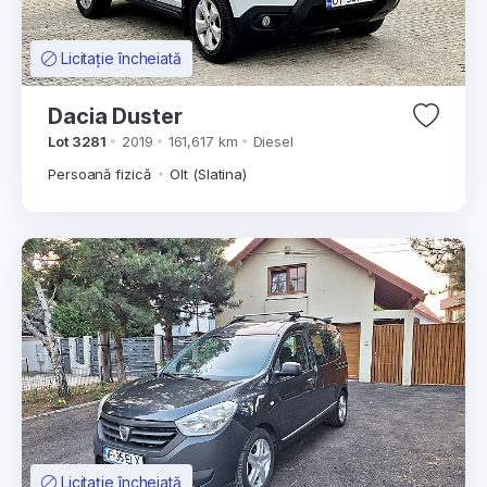
Licitație încheiată
Dacia Duster
Lot 3281
2019
161,617 km
Diesel
Persoană fizică
Olt (Slatina)
Licitație încheiată