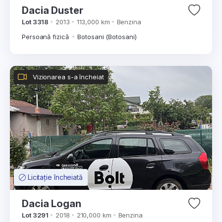
Dacia Duster
Lot 3318
2013
113,000 km
Benzina
Persoană fizică
Botosani (Botosani)
Vizionarea s-a încheiat
Licitație încheiată
Dacia Logan
Lot 3291
2018
210,000 km
Benzina