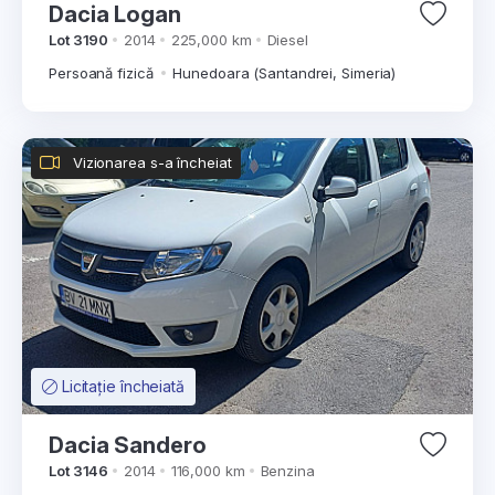
Dacia Logan
Lot 3190
2014
225,000 km
Diesel
Persoană fizică
Hunedoara (Santandrei, Simeria)
Vizionarea s-a încheiat
Licitație încheiată
Dacia Sandero
Lot 3146
2014
116,000 km
Benzina