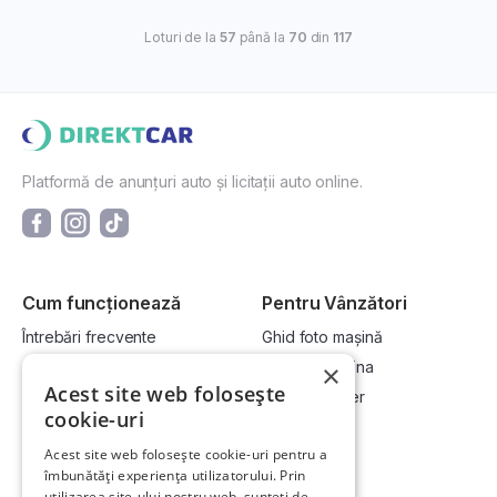
Loturi de la
57
până la
70
din
117
Platformă de anunțuri auto și licitații auto online.
Cum funcționează
Pentru Vânzători
Întrebări frecvente
Ghid foto mașină
Cum cumpăr la licitație?
Vinde-ți mașina
×
Acest site web folosește
Cum vând la licitație?
Devino dealer
cookie-uri
Acest site web folosește cookie-uri pentru a
Link-uri utile
Compania
îmbunătăți experiența utilizatorului. Prin
utilizarea site-ului nostru web, sunteți de