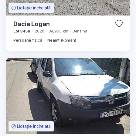
Licitație încheiată
Dacia Logan
Lot 3458
2020
34,965 km
Benzina
Persoană fizică
Neamt (Roman)
Licitație încheiată