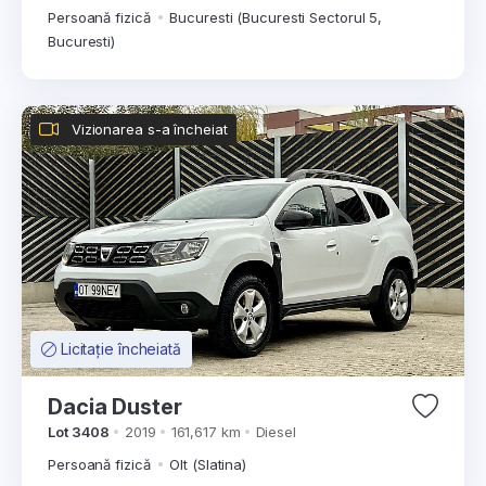
Persoană fizică
Bucuresti (Bucuresti Sectorul 5,
Bucuresti)
Vizionarea s-a încheiat
Licitație încheiată
Dacia Duster
Lot 3408
2019
161,617 km
Diesel
Persoană fizică
Olt (Slatina)