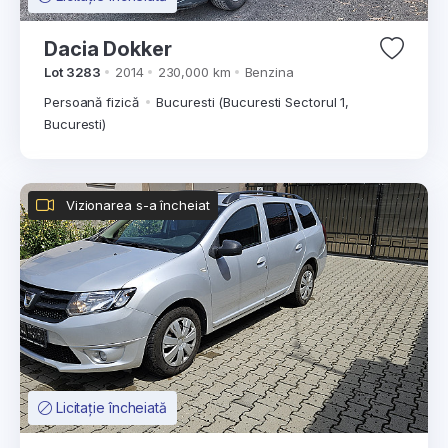
Dacia Dokker
Lot 3283
2014
230,000 km
Benzina
Persoană fizică
Bucuresti (Bucuresti Sectorul 1,
Bucuresti)
Vizionarea s-a încheiat
Licitație încheiată