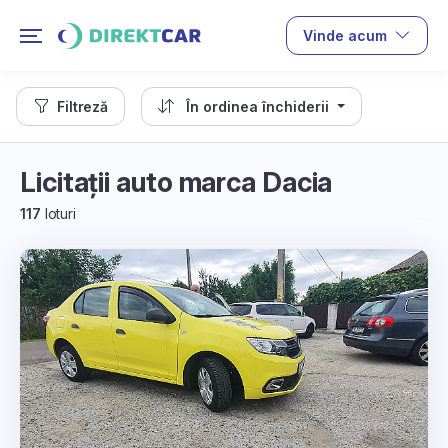
Vinde acum
Filtreză
În ordinea închiderii
Licitații auto marca Dacia
117
loturi