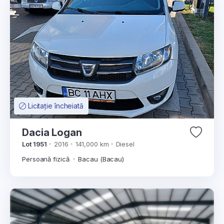
Licitație încheiată
Dacia Logan
Lot 1951
2016
141,000 km
Diesel
Persoană fizică
Bacau (Bacau)