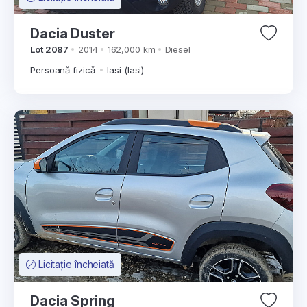
Dacia Duster
Lot 2087
2014
162,000 km
Diesel
Persoană fizică
Iasi (Iasi)
Licitație încheiată
Dacia Spring