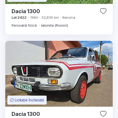
Dacia 1300
Lot 2422
1984
52,839 km
Benzina
Persoană fizică
Ialomita (Rosiori)
Licitație încheiată
Dacia 1300