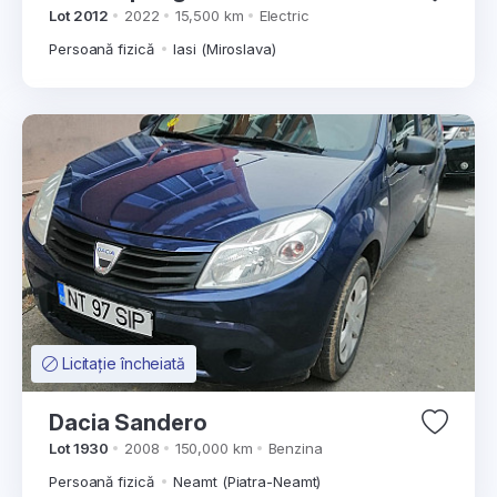
Lot 2012
2022
15,500 km
Electric
Persoană fizică
Iasi (Miroslava)
Licitație încheiată
Dacia Sandero
Lot 1930
2008
150,000 km
Benzina
Persoană fizică
Neamt (Piatra-Neamt)