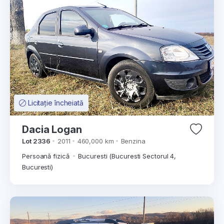
Licitație încheiată
Dacia Logan
Lot 2336
2011
460,000 km
Benzina
Persoană fizică
Bucuresti (Bucuresti Sectorul 4,
Bucuresti)