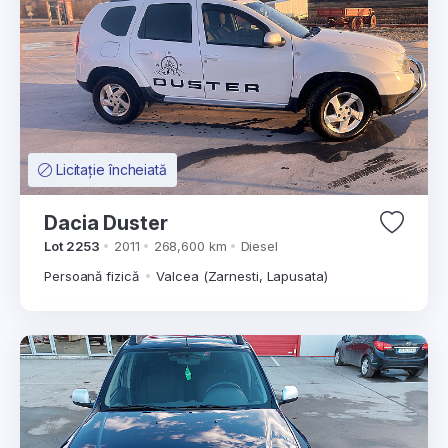
Licitație încheiată
Dacia Duster
Lot 2253
2011
268,600 km
Diesel
Persoană fizică
Valcea (Zarnesti, Lapusata)