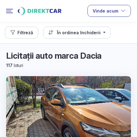
Vinde acum
Filtreză
În ordinea închiderii
Licitații auto marca Dacia
117
loturi