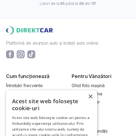
Loturi de la
85
până la
98
din
117
Platformă de anunțuri auto și licitații auto online.
Cum funcționează
Pentru Vânzători
Întrebări frecvente
Ghid foto mașină
Cum cumpăr la licitație?
Vinde-ți mașina
×
Acest site web folosește
Cum vând la licitație?
Devino dealer
cookie-uri
Acest site web folosește cookie-uri pentru a
Link-uri utile
Compania
îmbunătăți experiența utilizatorului. Prin
utilizarea site-ului nostru web, sunteți de
Informații utile vizionare
Termeni și condiții
acord cu toate cookie-urile în conformitate