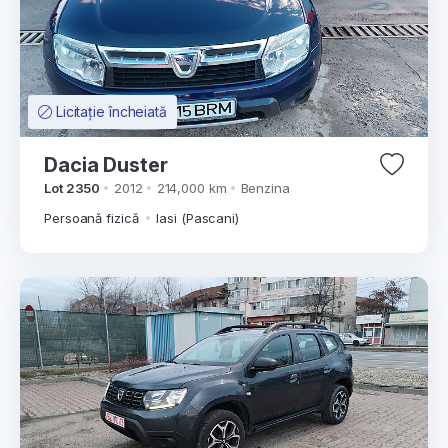
Licitație încheiată
Dacia Duster
Lot 2350
2012
214,000 km
Benzina
Persoană fizică
Iasi (Pascani)