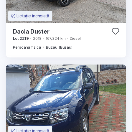
Licitație încheiată
Dacia Duster
Lot 2219
2018
167,324 km
Diesel
Persoană fizică
Buzau (Buzau)
Licitație încheiată