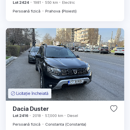
Lot 2424
1981
550 km
Electric
Persoană fizică
Prahova (Ploiesti)
Licitație încheiată
Dacia Duster
Lot 2416
2018
57,000 km
Diesel
Persoană fizică
Constanta (Constanta)