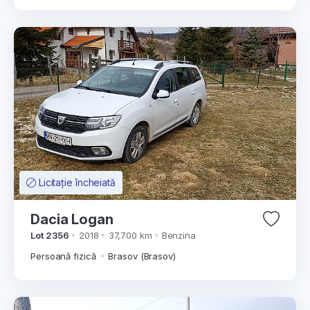
Licitație încheiată
Dacia Logan
Lot 2356
2018
37,700 km
Benzina
Persoană fizică
Brasov (Brasov)