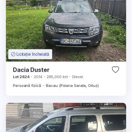
Licitație încheiată
Dacia Duster
Lot 2824
2014
285,000 km
Diesel
Persoană fizică
Bacau (Poiana Sarata, Oituz)