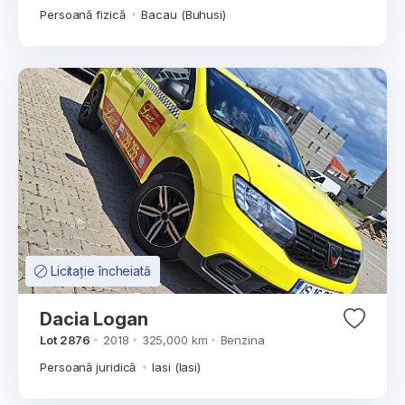
Persoană fizică
Bacau (Buhusi)
Licitație încheiată
Dacia Logan
Lot 2876
2018
325,000 km
Benzina
Persoană juridică
Iasi (Iasi)