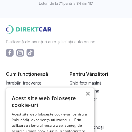
Loturi de la
71
până la
84
din
117
Platformă de anunțuri auto și licitații auto online.
Cum funcționează
Pentru Vânzători
Întrebări frecvente
Ghid foto mașină
Cum cumpăr la licitație?
Vinde-ți mașina
×
Acest site web folosește
Cum vând la licitație?
Devino dealer
cookie-uri
Acest site web folosește cookie-uri pentru a
Link-uri utile
Compania
îmbunătăți experiența utilizatorului. Prin
utilizarea site-ului nostru web, sunteți de
Informații utile vizionare
Termeni și condiții
acord cu toate cookie-urile în conformitate