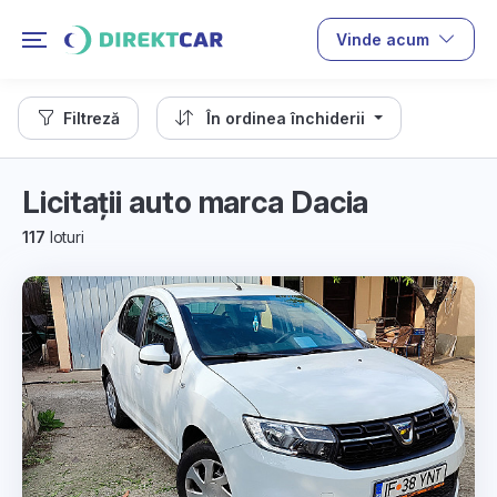
Vinde acum
Filtreză
În ordinea închiderii
Licitații auto marca Dacia
117
loturi