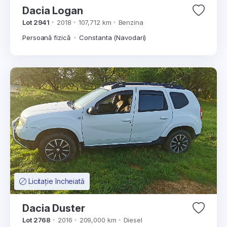
Dacia Logan
Lot 2941
2018
107,712 km
Benzina
Persoană fizică
Constanta (Navodari)
Licitație încheiată
Dacia Duster
Lot 2768
2016
209,000 km
Diesel