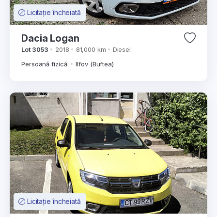
Licitație încheiată
Dacia Logan
Lot 3053
2018
81,000 km
Diesel
Persoană fizică
Ilfov (Buftea)
Licitație încheiată