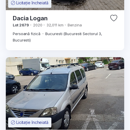
Licitație încheiată
Dacia Logan
Lot 2679
2020
32,011 km
Benzina
Persoană fizică
Bucuresti (Bucuresti Sectorul 3,
Bucuresti)
Licitație încheiată